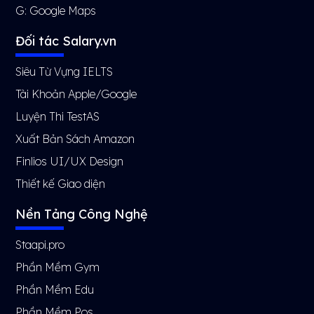
G:
Google Maps
Đối tác Salary.vn
Siêu Từ Vựng IELTS
Tài Khoản Apple/Google
Luyện Thi TestAS
Xuất Bản Sách Amazon
Finlios UI/UX Design
Thiết kế Giao diện
Nền Tảng Công Nghệ
Staapi.pro
Phần Mềm Gym
Phần Mềm Edu
Phần Mềm Pos