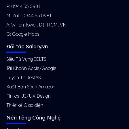
P: 0944.55.0981
M: Zalo 0944.55.0981
A: Wilton Tower, D1, HCM, VN
G:
Google Maps
Đối tác Salary.vn
Siêu Từ Vựng IELTS
Tài Khoản Apple/Google
Luyện Thi TestAS
Xuất Bản Sách Amazon
Finlios UI/UX Design
Thiết kế Giao diện
Nền Tảng Công Nghệ