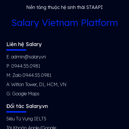
Nền tảng thuộc hệ sinh thái STAAPI
Salary Vietnam Platform
Liên hệ Salary
E: admin@salary.vn
P: 0944.55.0981
M: Zalo 0944.55.0981
A: Wilton Tower, D1, HCM, VN
G:
Google Maps
Đối tác Salary.vn
Siêu Từ Vựng IELTS
Tài Khoản Apple/Google