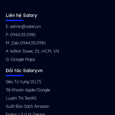
Liên hệ Salary
E: admin@salary.vn
P: 0944.55.0981
M: Zalo 0944.55.0981
A: Wilton Tower, D1, HCM, VN
G:
Google Maps
Đối tác Salary.vn
Siêu Từ Vựng IELTS
Tài Khoản Apple/Google
Luyện Thi TestAS
Xuất Bản Sách Amazon
Finlios UI/UX Design