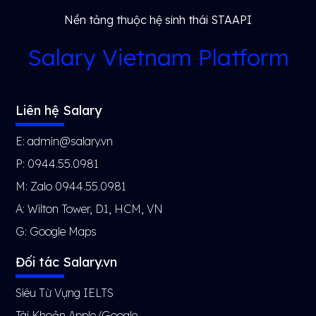
Nền tảng thuộc hệ sinh thái STAAPI
Salary Vietnam Platform
Liên hệ Salary
E: admin@salary.vn
P: 0944.55.0981
M: Zalo 0944.55.0981
A: Wilton Tower, D1, HCM, VN
G:
Google Maps
Đối tác Salary.vn
Siêu Từ Vựng IELTS
Tài Khoản Apple/Google