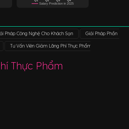
Salary Prediction in 2025
ải Pháp Công Nghệ Cho Khách Sạn
Giải Pháp Phần Mề
Tư Vấn Viên Giảm Lãng Phí Thực Phẩm
Chuyên Viê
Phí Thực Phẩm