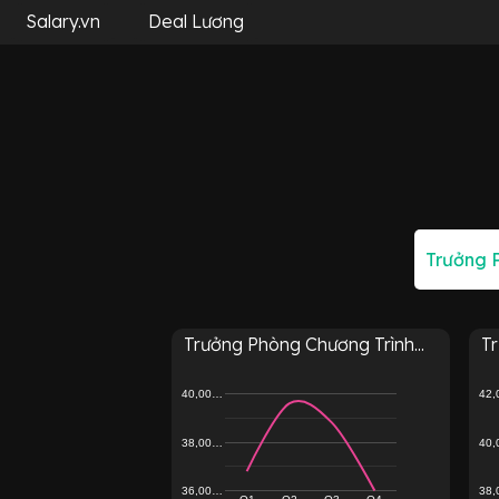
Salary.vn
Deal Lương
Trưởng Phòng Chương Trình...
Tr
40,00…
42
38,00…
40
36,00…
38
Q1
Q2
Q3
Q4