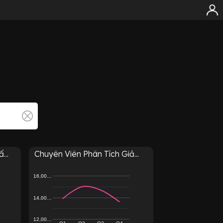
...
Chuyên Viên Phân Tích Giả...
16,00…
14,00…
12,00…
Q1
Q2
Q3
Q4