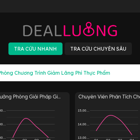
ưởng Phòng Giải Pháp Gi...
Chuyên Viên Phân Tích Chấ
,00…
15,00…
,00…
14,00…
,00…
13,00…
Q1
Q2
Q3
Q4
Q1
Q2
Q3
Q4