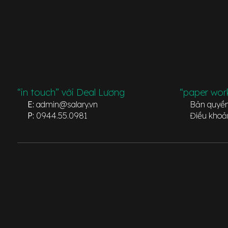
“in touch” với Deal Lương
“paper wor
E:
admin@salary.vn
Bản quyề
P:
0944.55.0981
Điều khoả