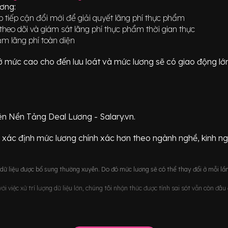
ương:
 tiếp cận đổi mới để giải quyết lãng phí thực phẩm
heo dõi và giám sát lãng phí thực phẩm thời gian thực
ảm lãng phí toàn diện
ữ ở mức
cao cho đến lưu loát
và mức lương sẽ có giao động
lớ
ên Nền Tảng Deal Lương - Salary.vn.
 xác định mức lương chính xác hơn theo ngành nghề, kinh n
ữ liệu được bổ sung thường xuyên. Do đó mức lương sẽ có thể thay đổi ở mỗi lần
i việc xử trí lượng dữ liệu lớn, chúng tôi nhận thức được tính sai sót vẫn còn đâ