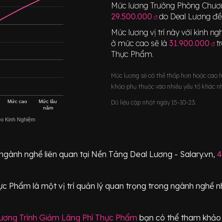
Mức lương
Trưởng Phòng Chươ
29.500.000
do Deal Lương đề
đ
Mức lương vị trí này với kinh 
ở mức cao sẽ là
31.900.000
t
đ
Thực Phẩm
.
Mức lương sẽ có thể thấp hơn hoặc cao 
khảo phụ thuộc vào nhiều yếu tố khác n
Mức cao
Mức lâu
Dữ liệu cập nhật ngày 15-10-23.
năm
eo Kinh Nghiệm
 ngành nghề liên quan tại Nền Tảng Deal Lương - Salary.vn,
4
hực Phẩm
là một vị trí
quản lý quan trọng
trong ngành nghề n
ương Trình Giảm Lãng Phí Thực Phẩm
bạn có thể tham khảo 