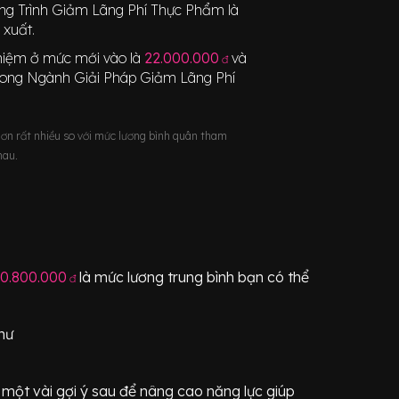
ng Trình Giảm Lãng Phí Thực Phẩm
là
 xuất.
nghiệm ở mức mới vào là
22.000.000
và
đ
rong Ngành
Giải Pháp Giảm Lãng Phí
hơn rất nhiều so với mức lương bình quân tham
hau.
0.800.000
là mức lương trung bình bạn có thể
đ
hư
một vài gợi ý sau để nâng cao năng lực giúp