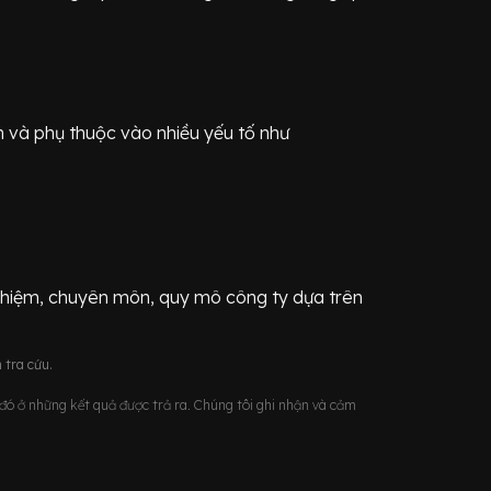
n
và phụ thuộc vào nhiều yếu tố như
ghiệm, chuyên môn, quy mô công ty dựa trên
 tra cứu.
u đó ở những kết quả được trả ra. Chúng tôi ghi nhận và cảm