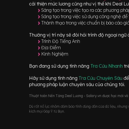
cải thiện mức lương cũng như vị thế khi Deal L
Sáng tạo trong việc tạo ra các phương pháp
Sáng tạo trong việc sử dụng công nghệ để t
Thành thạo trong việc chuẩn bị báo cáo gi
Thường vị trí này sẽ đòi hỏi trình độ ngoại ng
Trình Độ Tiếng Anh
Địa Điểm
Kinh Nghiệm
Bạn đang sử dụng tính năng
Tra Cứu Nhanh
tr
Hãy sử dụng tính năng
Tra Cứu Chuyên Sâu
để
phương pháp luận chuyên sâu của chúng tôi.
Thuật toán Nền Tảng Deal Lương - Salary.vn được học mới và d
Dù rất nổ lực nhằm đảm bảo tính đúng đắn của dữ liệu, nhưng vớ
kích mọi Góp Ý từ Bạn.