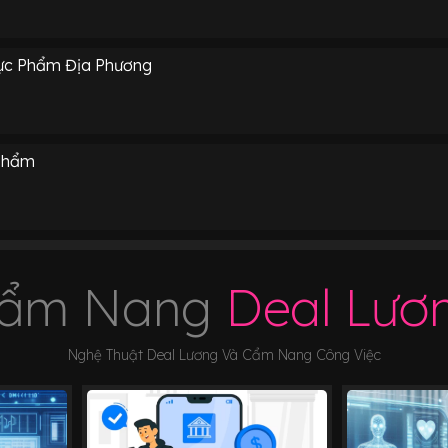
hực Phẩm Địa Phương
 Phẩm
ẩm Nang
Deal Lươ
Nghệ Thuật Deal Lương Và Cẩm Nang Công Việc