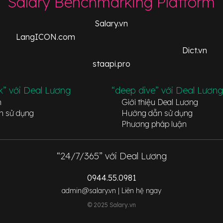
Salary Benchmarking Platform
Salary.vn
LangICON.com
Dict.vn
staapi.pro
k” với Deal Lương
“deep dive” với Deal Lương
n
Giới thiệu Deal Lương
n sử dụng
Hướng dẫn sử dụng
Phương pháp luận
“24/7/365” với Deal Lương
0944.55.0981
admin@salary.vn |
Liên hệ ngay
© 2025 Salary.vn