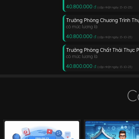
40.800.000
đ
(cập nhật ngày 15-10-23
)
Trưởng Phòng Chương Trình T
có mức lương là
40.800.000
đ
(cập nhật ngày 15-10-23
)
Trưởng Phòng Chất Thải Thực
có mức lương là
40.800.000
đ
(cập nhật ngày 15-10-23
)
C