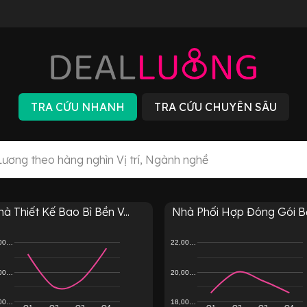
à Thiết Kế Bao Bì Bền V...
Nhà Phối Hợp Đóng Gói Bề
,00…
22,00…
,00…
20,00…
,00…
18,00…
Q1
Q2
Q3
Q4
Q1
Q2
Q3
Q4