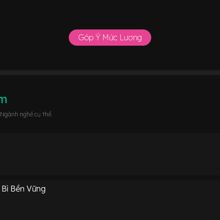
Góp Ý Mức Lương
âm
 Ngành nghề cụ thể.
 Bì Bền Vững