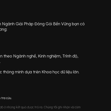
ến Ngành
Giải Pháp Đóng Gói Bền Vững
bạn có
ơng:
ơn theo Ngành nghề, Kinh nghiệm, Trình độ,
.
 thông minh dựa trên Khoa học dữ liệu lớn.
 tra cứu.
u đó ở những kết quả được trả ra. Chúng tôi ghi nhận và cảm