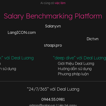
Ai cũng có
việc làm
Salary Benchmarking Platform
Salary.vn
LangICON.com
Dict.vn
staapi.pro
k” với Deal Lương
“deep dive” với Deal Lương
n
Giới thiệu Deal Lương
n sử dụng
Hướng dẫn sử dụng
Phương pháp luận
“24/7/365” với Deal Lương
0944.55.0981
admin@salary.vn |
Liên hệ ngay