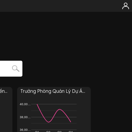
n...
Trưởng Phòng Quản Lý Dự Á...
40,00…
38,00…
36,00…
Q1
Q2
Q3
Q4