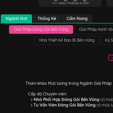
Salary Prediction in 2025
Ngành Hot
Thống Kê
Cẩm Nang
Giải Pháp Đóng Gói Bền Vững
Giải Pháp Xanh Và
Nhà Thiết Kế Bao Bì Bền Vững
Kỹ 
G
Tham khảo
Mức lương
trong Ngành
Giải Pháp
Cấp độ Chuyên viên:
Nhà Phối Hợp Đóng Gói Bền Vững
có mức
Tư Vấn Viên Đóng Gói Bền Vững
có mức l