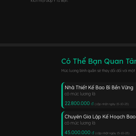
kích mọi Góp Ý từ Bạn.
Có Thể Bạn Quan T
Mức lương bình quân sẽ thay đổi đối với một
Nhà Thiết Kế Bao Bì Bền Vững
có mức lương là
22.800.000
đ
(cập nhật ngày 15-10-23
)
Chuyên Gia Lập Kế Hoạch Bao
có mức lương là
45.000.000
đ
(cập nhật ngày 15-10-23
)