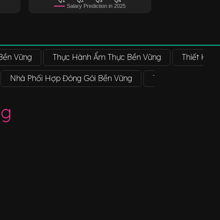
Salary Prediction in 2025
Bền Vững
Thực Hành Ẩm Thực Bền Vững
Thiết Kế B
Nhà Phối Hợp Đóng Gói Bền Vững
Tư Vấn Viên Đóng 
ng