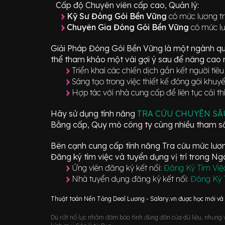
Cấp độ Chuyên viên cấp cao, Quản lý:
Kỹ Sư Đóng Gói Bền Vững
có mức lương tr
Chuyên Gia Đóng Gói Bền Vững
có mức lư
Giải Pháp Đóng Gói Bền Vững
là một ngành qu
thể tham khảo một vài gợi ý sau để nâng cao n
Triển khai các chiến dịch gắn kết người tiê
Sáng tạo trong việc thiết kế đóng gói khuyế
Hợp tác với nhà cung cấp để liên tục cải th
Hãy sử dụng tính năng
TRA CỨU CHUYÊN S
Bằng cấp, Quy mô công ty cùng nhiều tham số
Bên cạnh cung cấp tính năng Tra cứu mức lương
Đăng ký tìm việc và tuyển dụng vị trí
trong N
Ứng viên đăng ký kết nối:
Đăng Ký Tìm Việ
Nhà tuyển dụng đăng ký kết nối:
Đăng Ký 
Thuật toán Nền Tảng Deal Lương - Salary.vn được học mới và d
Dù rất nổ lực nhằm đảm bảo tính đúng đắn của dữ liệu, nhưng vớ