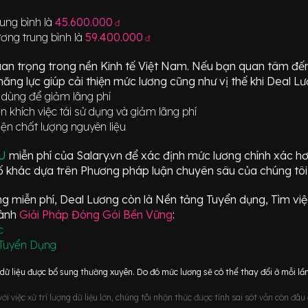
ung bình là
45.600.000
đ
ơng trung bình là
59.400.000
đ
an trọng trong nền Kinh tế Việt Nam. Nếu bạn quan tâm đ
ăng lực giúp cải thiện mức lương cũng như vị thế khi Deal Lư
u dùng để giảm lãng phí
n khích việc tái sử dụng và giảm lãng phí
iện chất lượng nguyên liệu
ÂU
miễn phí của Salary.vn để xác định mức lương chính xác h
 khác dựa trên Phương pháp luận chuyên sâu của chúng tôi
 miễn phí, Deal Lương còn là Nền tảng Tuyển dụng, Tìm việc
gành
Giải Pháp Đóng Gói Bền Vững
:
c
Tuyển Dụng
ữ liệu được bổ sung thường xuyên. Do đó mức lương sẽ có thể thay đổi ở mỗi lần
i việc xử trí lượng dữ liệu lớn, chúng tôi nhận thức được tính sai sót vẫn còn đâ