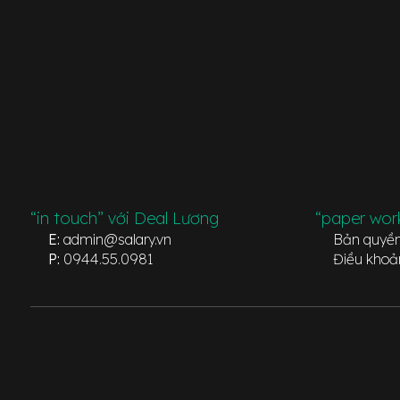
“in touch” với Deal Lương
“paper wor
E:
admin@salary.vn
Bản quyề
P:
0944.55.0981
Điều khoả