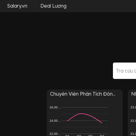
Salary.vn
Deal Lương
Chuyên Viên Phân Tích Đón...
Nh
16,00…
23
14,00…
22
12,00…
21
Q1
Q2
Q3
Q4