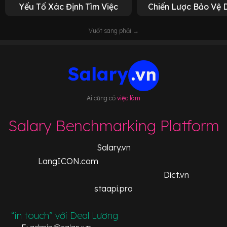
Yếu Tố Xác Định Tìm Việc
Chiến Lược Bảo Vệ 
Vuốt sang phải →
Ai cũng có
việc làm
Salary Benchmarking Platform
Salary.vn
LangICON.com
Dict.vn
staapi.pro
“in touch” với Deal Lương