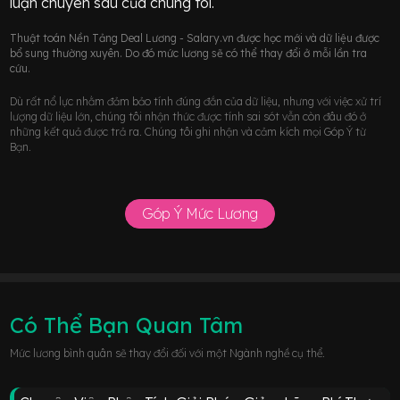
luận chuyên sâu của chúng tôi.
Thuật toán Nền Tảng Deal Lương - Salary.vn được học mới và dữ liệu được
bổ sung thường xuyên. Do đó mức lương sẽ có thể thay đổi ở mỗi lần tra
cứu.
Dù rất nổ lực nhằm đảm bảo tính đúng đắn của dữ liệu, nhưng với việc xử trí
lượng dữ liệu lớn, chúng tôi nhận thức được tính sai sót vẫn còn đâu đó ở
những kết quả được trả ra. Chúng tôi ghi nhận và cảm kích mọi Góp Ý từ
Bạn.
Góp Ý Mức Lương
Có Thể Bạn Quan Tâm
Mức lương bình quân sẽ thay đổi đối với một Ngành nghề cụ thể.