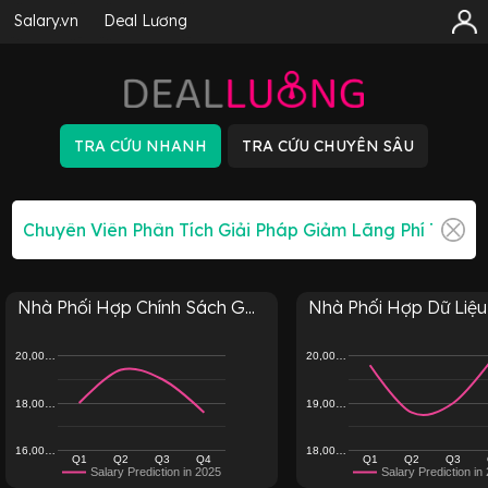
Salary.vn
Deal Lương
Nhà Phối Hợp Chính Sách G...
Nhà Phối Hợp Dữ Liệu 
20,00…
20,00…
18,00…
19,00…
16,00…
18,00…
Q1
Q2
Q3
Q4
Q1
Q2
Q3
Salary Prediction in 2025
Salary Prediction in