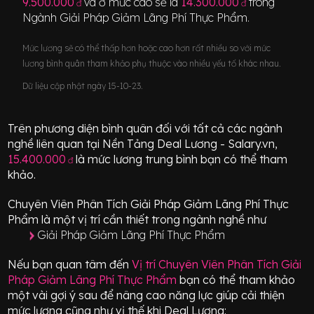
9.500.000
và ở mức cao sẽ là
14.300.000
trong
đ
đ
Ngành
Giải Pháp Giảm Lãng Phí Thực Phẩm
.
Mức lương sẽ có thể thấp hơn hoặc cao hơn rất nhiều so với mức
lương bình quân tham khảo phụ thuộc vào nhiều yếu tố khác nhau.
Dữ liệu cập nhật ngày 15-10-23.
Trên phương diện bình quân đối với tất cả các ngành
nghề liên quan tại Nền Tảng Deal Lương - Salary.vn,
15.400.000
là mức lương trung bình bạn có thể tham
đ
khảo.
Chuyên Viên Phân Tích Giải Pháp Giảm Lãng Phí Thực
Phẩm
là một vị trí
cần thiết
trong ngành nghề như
Giải Pháp Giảm Lãng Phí Thực Phẩm
Nếu bạn quan tâm đến
Vị trí
Chuyên Viên Phân Tích Giải
Pháp Giảm Lãng Phí Thực Phẩm
bạn có thể tham khảo
một vài gợi ý sau để nâng cao năng lực giúp cải thiện
mức lương cũng như vị thế khi Deal Lương: