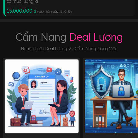
có mức lương là
15.000.000
đ
(cập nhật ngày 15-10-23
)
Cẩm Nang
Deal Lương
Nghệ Thuật Deal Lương Và Cẩm Nang Công Việc