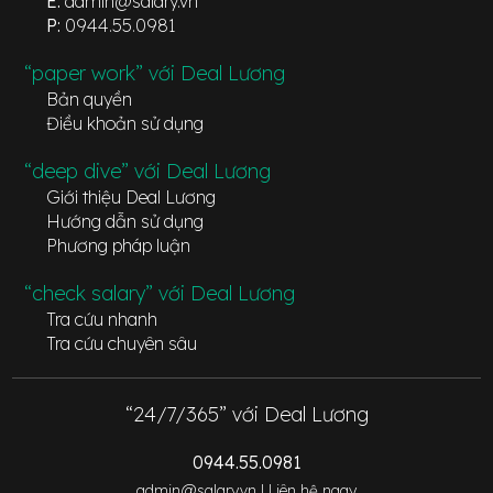
E:
admin@salary.vn
P:
0944.55.0981
“paper work” với Deal Lương
Bản quyền
Điều khoản sử dụng
“deep dive” với Deal Lương
Giới thiệu Deal Lương
Hướng dẫn sử dụng
Phương pháp luận
“check salary” với Deal Lương
Tra cứu nhanh
Tra cứu chuyên sâu
“24/7/365” với Deal Lương
0944.55.0981
admin@salary.vn |
Liên hệ ngay