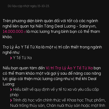
Dữ liệu cập nhật ngày 15-10-23.
Trên phương diện bình quân đối với tất cả các ngành
nghề liên quan tại Nền Tảng Deal Lương - Salary.vn,
14.000.000
là mức lương trung bình bạn có thể tham
đ
khảo.
Trợ Lý Ảo Y Tế Từ Xa
là một vị trí
cần thiết
trong ngành
nghề như
Y Tế Từ Xa
Nếu bạn quan tâm đến
Vị trí
Trợ Lý Ảo Y Tế Từ Xa
bạn
có thể tham khảo một vài gợi ý sau để nâng cao năng
lực giúp cải thiện mức lương cũng như vị thế khi Deal
Lương:
Hiểu biết về quy định về y tế từ xa và yêu cầu cấp
phép
Trình độ học vấn chính thức về Khoa học Thực phẩm,
Nuôi trồng thủy sản, Chăn nuôi thủy sản hoặc một lĩnh