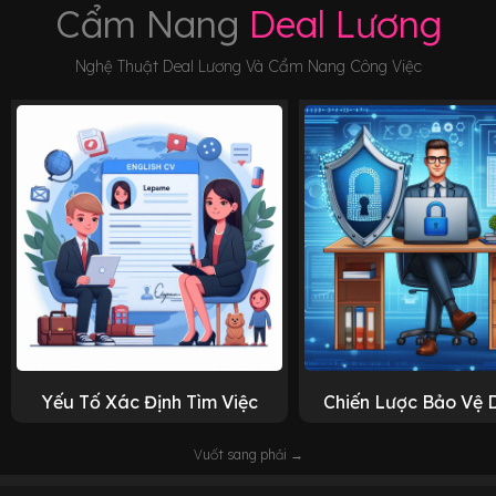
Cẩm Nang
Deal Lương
Nghệ Thuật Deal Lương Và Cẩm Nang Công Việc
Yếu Tố Xác Định Tìm Việc
Chiến Lược Bảo Vệ 
Vuốt sang phải →