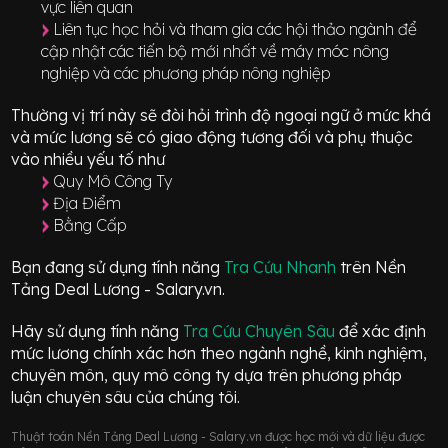
vực liên quan
Liên tục học hỏi và tham gia các hội thảo ngành để
cập nhật các tiến bộ mới nhất về máy móc nông
nghiệp và các phương pháp nông nghiệp
Thường vị trí này sẽ đòi hỏi trình độ ngoại ngữ ở mức
khá
và mức lương sẽ có giao động
tương đối
và phụ thuộc
vào nhiều yếu tố như
Quy Mô Công Ty
Địa Điểm
Bằng Cấp
Bạn đang sử dụng tính năng
Tra Cứu Nhanh
trên Nền
Tảng Deal Lương - Salary.vn.
Hãy sử dụng tính năng
Tra Cứu Chuyên Sâu
để xác định
mức lương chính xác hơn theo ngành nghề, kinh nghiệm,
chuyên môn, quy mô công ty dựa trên phương pháp
luận chuyên sâu của chúng tôi.
Thuật toán Nền Tảng Deal Lương - Salary.vn được học mới và dữ liệu được