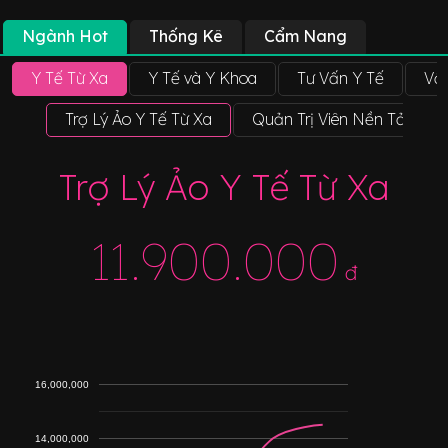
Ngành Hot
Thống Kê
Cẩm Nang
Y Tế Từ Xa
Y Tế và Y Khoa
Tư Vấn Y Tế
Vật
Trợ Lý Ảo Y Tế Từ Xa
Quản Trị Viên Nền Tảng Y 
Trợ Lý Ảo Y Tế Từ Xa
11.900.000
đ
16,000,000
14,000,000