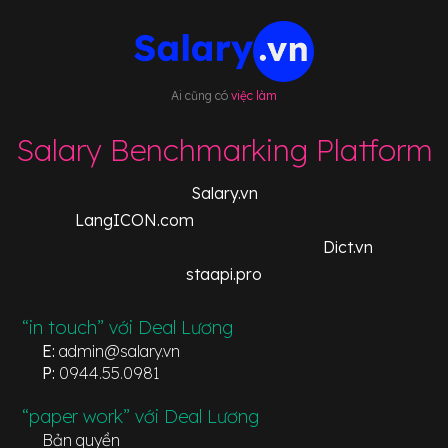
Ai cũng có
việc làm
Salary Benchmarking Platform
Salary.vn
LangICON.com
Dict.vn
staapi.pro
“in touch” với Deal Lương
E:
admin@salary.vn
P:
0944.55.0981
“paper work” với Deal Lương
Bản quyền