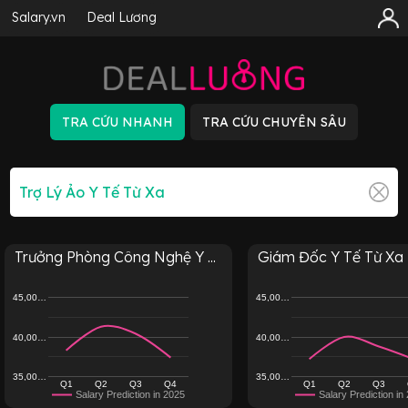
Salary.vn
Deal Lương
Trưởng Phòng Công Nghệ Y ...
Giám Đốc Y Tế Từ Xa
45,00…
45,00…
40,00…
40,00…
35,00…
35,00…
Q1
Q2
Q3
Q4
Q1
Q2
Q3
Salary Prediction in 2025
Salary Prediction in