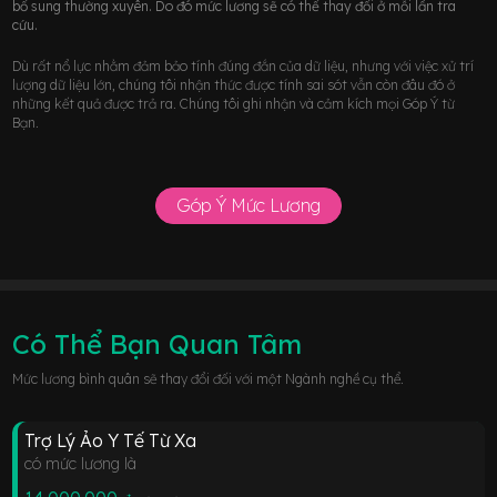
bổ sung thường xuyên. Do đó mức lương sẽ có thể thay đổi ở mỗi lần tra
cứu.
Dù rất nổ lực nhằm đảm bảo tính đúng đắn của dữ liệu, nhưng với việc xử trí
lượng dữ liệu lớn, chúng tôi nhận thức được tính sai sót vẫn còn đâu đó ở
những kết quả được trả ra. Chúng tôi ghi nhận và cảm kích mọi Góp Ý từ
Bạn.
Góp Ý Mức Lương
Có Thể Bạn Quan Tâm
Mức lương bình quân sẽ thay đổi đối với một Ngành nghề cụ thể.
Trợ Lý Ảo Y Tế Từ Xa
có mức lương là