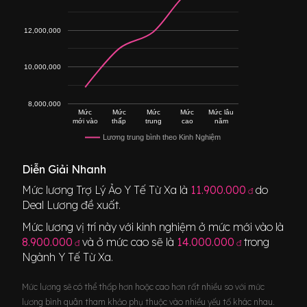
12,000,000
10,000,000
8,000,000
Mức
Mức
Mức
Mức
Mức lâu
mới vào
thấp
trung
cao
năm
Lương trung bình theo Kinh Nghiệm
Diễn Giải Nhanh
Mức lương
Trợ Lý Ảo Y Tế Từ Xa
là
11.900.000
do
đ
Deal Lương đề xuất.
Mức lương vị trí này với kinh nghiệm ở mức mới vào là
8.900.000
và ở mức cao sẽ là
14.000.000
trong
đ
đ
Ngành
Y Tế Từ Xa
.
Mức lương sẽ có thể thấp hơn hoặc cao hơn rất nhiều so với mức
lương bình quân tham khảo phụ thuộc vào nhiều yếu tố khác nhau.