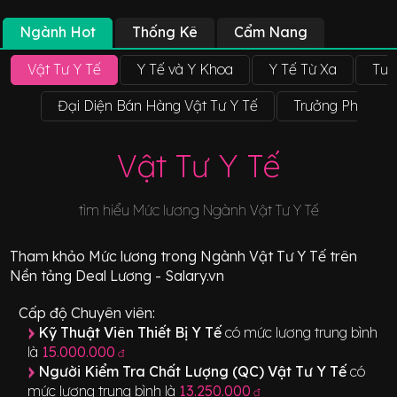
Ngành Hot
Thống Kê
Cẩm Nang
Vật Tư Y Tế
Y Tế và Y Khoa
Y Tế Từ Xa
Tư 
Đại Diện Bán Hàng Vật Tư Y Tế
Trưởng Phòng C
Vật Tư Y Tế
tìm hiểu Mức lương Ngành
Vật Tư Y Tế
Tham khảo
Mức lương
trong Ngành
Vật Tư Y Tế
trên
Nền tảng Deal Lương - Salary.vn
Cấp độ Chuyên viên:
Kỹ Thuật Viên Thiết Bị Y Tế
có mức lương trung bình
là
15.000.000
đ
Người Kiểm Tra Chất Lượng (QC) Vật Tư Y Tế
có
mức lương trung bình là
13.250.000
đ