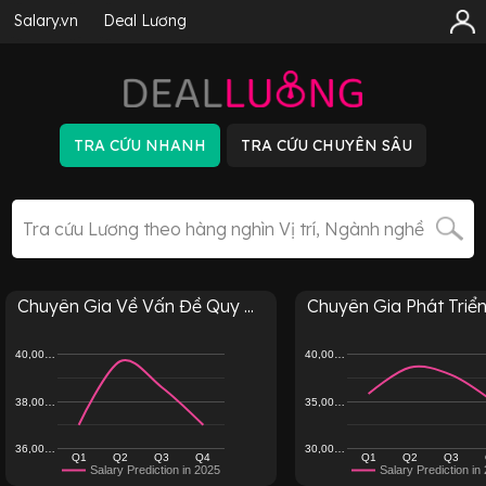
Salary.vn
Deal Lương
Chuyên Gia Về Vấn Đề Quy ...
Chuyên Gia Phát Triển 
40,00…
40,00…
38,00…
35,00…
36,00…
30,00…
Q1
Q2
Q3
Q4
Q1
Q2
Q3
Salary Prediction in 2025
Salary Prediction in