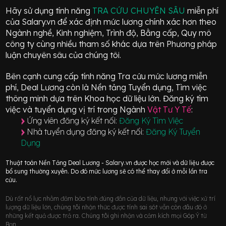
Hãy sử dụng tính năng
TRA CỨU CHUYÊN SÂU
miễn phí
của Salary.vn để xác định mức lương chính xác hơn theo
Ngành nghề, Kinh nghiệm, Trình độ, Bằng cấp, Quy mô
công ty cùng nhiều tham số khác dựa trên Phương pháp
luận chuyên sâu của chúng tôi.
Bên cạnh cung cấp tính năng Tra cứu mức lương miễn
phí, Deal Lương còn là Nền tảng Tuyển dụng, Tìm việc
thông minh dựa trên Khoa học dữ liệu lớn.
Đăng ký tìm
việc và tuyển dụng vị trí
trong Ngành
Vật Tư Y Tế
:
Ứng viên đăng ký kết nối:
Đăng Ký Tìm Việc
Nhà tuyển dụng đăng ký kết nối:
Đăng Ký Tuyển
Dụng
Thuật toán Nền Tảng Deal Lương - Salary.vn được học mới và dữ liệu được
bổ sung thường xuyên. Do đó mức lương sẽ có thể thay đổi ở mỗi lần tra
cứu.
Dù rất nổ lực nhằm đảm bảo tính đúng đắn của dữ liệu, nhưng với việc xử trí
lượng dữ liệu lớn, chúng tôi nhận thức được tính sai sót vẫn còn đâu đó ở
những kết quả được trả ra. Chúng tôi ghi nhận và cảm kích mọi Góp Ý từ
Bạn.