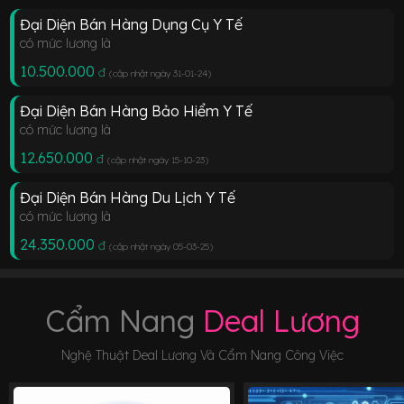
Đại Diện Bán Hàng Dụng Cụ Y Tế
có mức lương là
10.500.000
đ
(cập nhật ngày 31-01-24
)
Đại Diện Bán Hàng Bảo Hiểm Y Tế
có mức lương là
12.650.000
đ
(cập nhật ngày 15-10-23
)
Đại Diện Bán Hàng Du Lịch Y Tế
có mức lương là
24.350.000
đ
(cập nhật ngày 05-03-25
)
Cẩm Nang
Deal Lương
Nghệ Thuật Deal Lương Và Cẩm Nang Công Việc