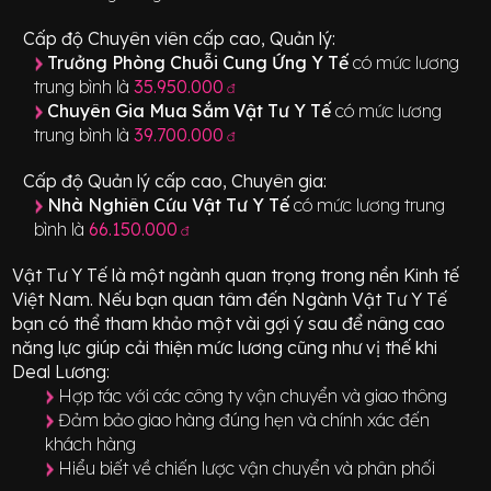
Cấp độ Chuyên viên cấp cao, Quản lý:
Trưởng Phòng Chuỗi Cung Ứng Y Tế
có mức lương
trung bình là
35.950.000
đ
Chuyên Gia Mua Sắm Vật Tư Y Tế
có mức lương
trung bình là
39.700.000
đ
Cấp độ Quản lý cấp cao, Chuyên gia:
Nhà Nghiên Cứu Vật Tư Y Tế
có mức lương trung
bình là
66.150.000
đ
Vật Tư Y Tế
là một ngành quan trọng trong nền Kinh tế
Việt Nam. Nếu bạn quan tâm đến Ngành
Vật Tư Y Tế
bạn có thể tham khảo một vài gợi ý sau để nâng cao
năng lực giúp cải thiện mức lương cũng như vị thế khi
Deal Lương:
Hợp tác với các công ty vận chuyển và giao thông
Đảm bảo giao hàng đúng hẹn và chính xác đến
khách hàng
Hiểu biết về chiến lược vận chuyển và phân phối