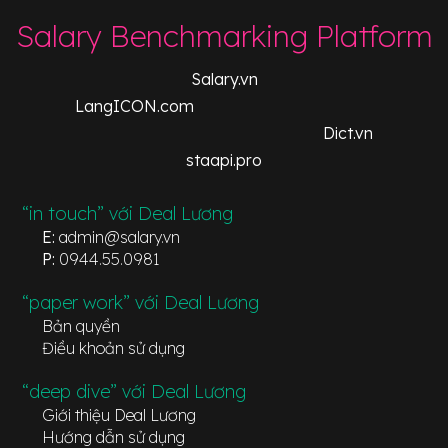
Salary Benchmarking Platform
Salary.vn
LangICON.com
Dict.vn
staapi.pro
“in touch” với Deal Lương
E:
admin@salary.vn
P:
0944.55.0981
“paper work” với Deal Lương
Bản quyền
Điều khoản sử dụng
“deep dive” với Deal Lương
Giới thiệu Deal Lương
Hướng dẫn sử dụng