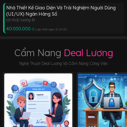
Nhà Thiết Kế Giao Diện Và Trải Nghiệm Người Dùng
(UI/UX) Ngân Hàng Số
có mức lương là
40.000.000
đ
(cập nhật ngày 15-10-23
)
Cẩm Nang
Deal Lương
Nghệ Thuật Deal Lương Và Cẩm Nang Công Việc