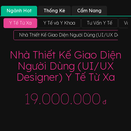
Ngành Hot
Thống Kê
Cẩm Nang
Y Tế Từ Xa
Y Tế và Y Khoa
Tư Vấn Y Tế
Vật
Nhà Thiết Kế Giao Diện Người Dùng (UI/UX Designer
Nhà Thiết Kế Giao Diện
Người Dùng (UI/UX
Designer) Y Tế Từ Xa
19.000.000
đ