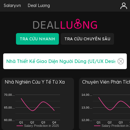
Salary.vn
Deal Lương
Nhà Nghiên Cứu Y Tế Từ Xa
Chuyên Viên Phân Tích
70,00…
14,00…
65,00…
13,00…
60,00…
12,00…
Q1
Q2
Q3
Q4
Q1
Q2
Q3
Salary Prediction in 2025
Salary Prediction in