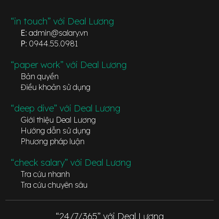
“in touch” với Deal Lương
E:
admin@salary.vn
P:
0944.55.0981
“paper work” với Deal Lương
Bản quyền
Điều khoản sử dụng
“deep dive” với Deal Lương
Giới thiệu Deal Lương
Hướng dẫn sử dụng
Phương pháp luận
“check salary” với Deal Lương
Tra cứu nhanh
Tra cứu chuyên sâu
“24/7/365” với Deal Lương