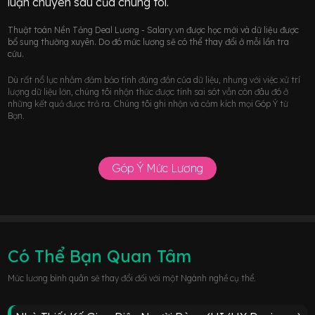
luận chuyên sâu của chúng tôi.
Thuật toán Nền Tảng Deal Lương - Salary.vn được học mới và dữ liệu được
bổ sung thường xuyên. Do đó mức lương sẽ có thể thay đổi ở mỗi lần tra
cứu.
Dù rất nổ lực nhằm đảm bảo tính đúng đắn của dữ liệu, nhưng với việc xử trí
lượng dữ liệu lớn, chúng tôi nhận thức được tính sai sót vẫn còn đâu đó ở
những kết quả được trả ra. Chúng tôi ghi nhận và cảm kích mọi Góp Ý từ
Bạn.
Góp Ý Mức Lương
Có Thể Bạn Quan Tâm
Mức lương bình quân sẽ thay đổi đối với một Ngành nghề cụ thể.