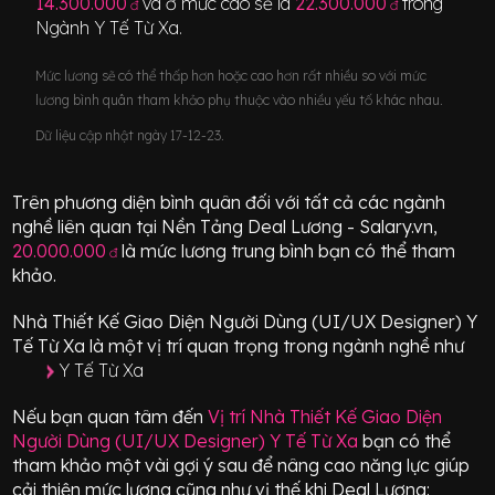
14.300.000
và ở mức cao sẽ là
22.300.000
trong
đ
đ
Ngành
Y Tế Từ Xa
.
Mức lương sẽ có thể thấp hơn hoặc cao hơn rất nhiều so với mức
lương bình quân tham khảo phụ thuộc vào nhiều yếu tố khác nhau.
Dữ liệu cập nhật ngày 17-12-23.
Trên phương diện bình quân đối với tất cả các ngành
nghề liên quan tại Nền Tảng Deal Lương - Salary.vn,
20.000.000
là mức lương trung bình bạn có thể tham
đ
khảo.
Nhà Thiết Kế Giao Diện Người Dùng (UI/UX Designer) Y
Tế Từ Xa
là một vị trí
quan trọng
trong ngành nghề như
Y Tế Từ Xa
Nếu bạn quan tâm đến
Vị trí
Nhà Thiết Kế Giao Diện
Người Dùng (UI/UX Designer) Y Tế Từ Xa
bạn có thể
tham khảo một vài gợi ý sau để nâng cao năng lực giúp
cải thiện mức lương cũng như vị thế khi Deal Lương: