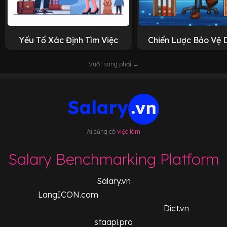
Yếu Tố Xác Định Tìm Việc
Chiến Lược Bảo Vệ 
Vuốt sang phải →
Ai cũng có
việc làm
Salary Benchmarking Platform
Salary.vn
LangICON.com
Dict.vn
staapi.pro