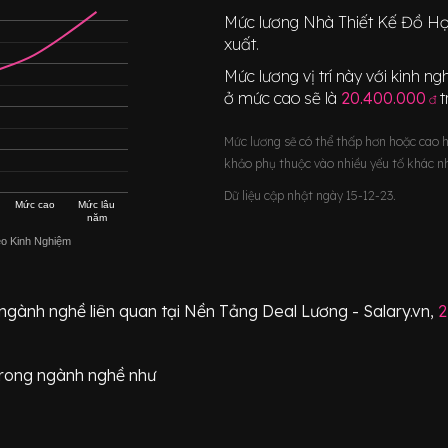
Mức lương
Nhà Thiết Kế Đồ H
xuất.
Mức lương vị trí này với kinh 
ở mức cao sẽ là
20.400.000
đ
Mức lương sẽ có thể thấp hơn hoặc cao 
khảo phụ thuộc vào nhiều yếu tố khác n
Dữ liệu cập nhật ngày 15-12-23.
Mức cao
Mức lâu
năm
eo Kinh Nghiệm
 ngành nghề liên quan tại Nền Tảng Deal Lương - Salary.vn,
2
rong ngành nghề như