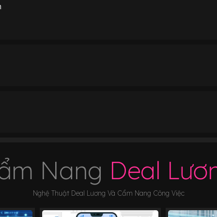
n
ẩm Nang
Deal Lươ
Nghệ Thuật Deal Lương Và Cẩm Nang Công Việc