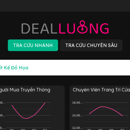
gười Mua Truyền Thông
Chuyên Viên Trang Trí Cửa.
,50…
16,00…
,00…
14,00…
00,…
12,00…
Q1
Q2
Q3
Q4
Q1
Q2
Q3
Q4