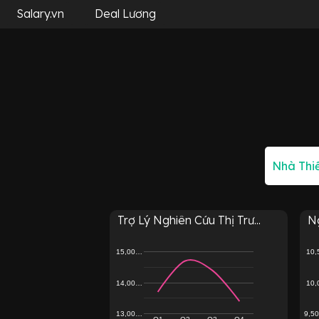
Salary.vn
Deal Lương
Trợ Lý Nghiên Cứu Thị Trư...
N
15,00…
10
14,00…
10
13,00…
9,5
Q1
Q2
Q3
Q4