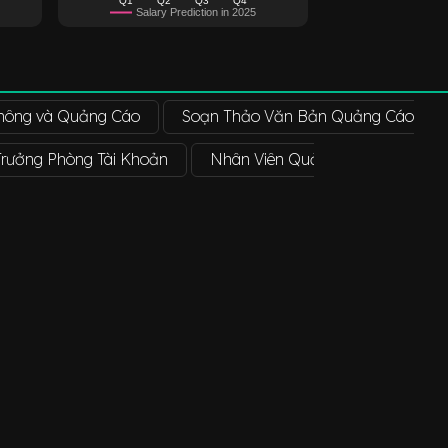
Salary Prediction in 2025
Thông và Quảng Cáo
Soạn Thảo Văn Bản Quảng Cáo
Trưởng Phòng Tài Khoản
Nhân Viên Quảng Cáo
Trợ 