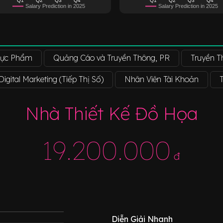
Salary Prediction in 2025
Salary Prediction in 2025
hực Phẩm
Quảng Cáo và Truyền Thông, PR
Truyền 
igital Marketing (Tiếp Thị Số)
Nhân Viên Tài Khoản
Nhà Thiết Kế Đồ Họa
19.200.000
đ
Diễn Giải Nhanh