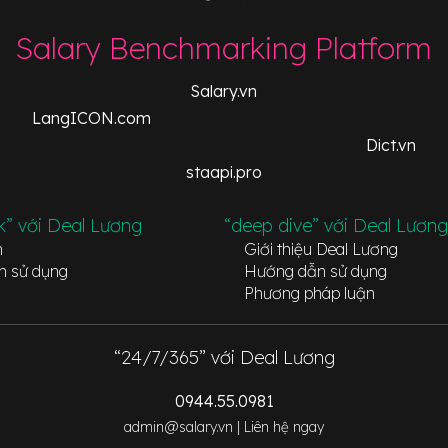
Salary Benchmarking Platform
Salary.vn
LangICON.com
Dict.vn
staapi.pro
k” với Deal Lương
“deep dive” với Deal Lương
n
Giới thiệu Deal Lương
n sử dụng
Hướng dẫn sử dụng
Phương pháp luận
“24/7/365” với Deal Lương
0944.55.0981
admin@salary.vn |
Liên hệ ngay