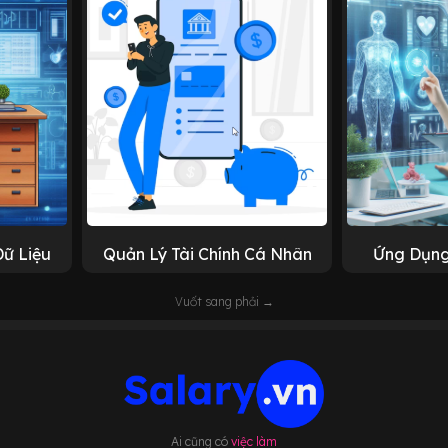
Dữ Liệu
Quản Lý Tài Chính Cá Nhân
Ứng Dụng
Vuốt sang phải →
Ai cũng có
việc làm