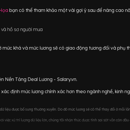
 Họa
bạn có thể tham khảo một vài gợi ý sau để nâng cao năn
u và hồ sơ người mua
ữ ở mức
khá
và mức lương sẽ có giao động
tương đối
và phụ t
ên Nền Tảng Deal Lương - Salary.vn.
 xác định mức lương chính xác hơn theo ngành nghề, kinh n
ữ liệu được bổ sung thường xuyên. Do đó mức lương sẽ có thể thay đổi ở mỗi lần
i việc xử trí lượng dữ liệu lớn, chúng tôi nhận thức được tính sai sót vẫn còn đâ