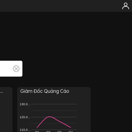
..
Giám Đốc Quảng Cáo
130,0…
120,0…
110,0…
Q1
Q2
Q3
Q4