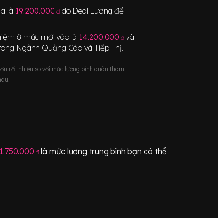
ọa
là
19.200.000
do Deal Lương đề
đ
nghiệm ở mức mới vào là
14.200.000
và
đ
trong Ngành
Quảng Cáo và Tiếp Thị
.
hơn rất nhiều so với mức lương bình quân tham
hau.
1.750.000
là mức lương trung bình bạn có thể
đ