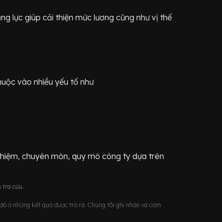
g lực giúp cải thiện mức lương cũng như vị thế
huộc vào nhiều yếu tố như
ghiệm, chuyên môn, quy mô công ty dựa trên
 tra cứu.
u đó ở những kết quả được trả ra. Chúng tôi ghi nhận và cảm