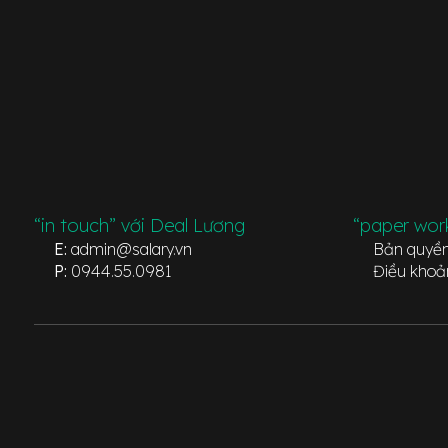
“in touch” với Deal Lương
“paper wor
E:
admin@salary.vn
Bản quyề
P:
0944.55.0981
Điều khoả