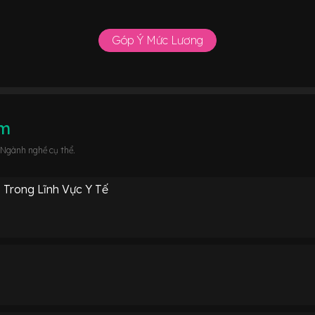
Góp Ý Mức Lương
âm
 Ngành nghề cụ thể.
 Trong Lĩnh Vực Y Tế