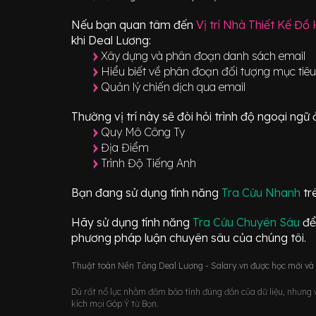
Nếu bạn quan tâm đến
Vị trí
Nhà Thiết Kế Đồ
khi Deal Lương:
Xây dựng và phân đoạn danh sách email
Hiểu biết về phân đoạn đối tượng mục tiê
Quản lý chiến dịch qua email
Thường vị trí này sẽ đòi hỏi trình độ ngoại ng
Quy Mô Công Ty
Địa Điểm
Trình Độ Tiếng Anh
Bạn đang sử dụng tính năng
Tra Cứu Nhanh
tr
Hãy sử dụng tính năng
Tra Cứu Chuyên Sâu
để
phương pháp luận chuyên sâu của chúng tôi.
Thuật toán Nền Tảng Deal Lương - Salary.vn được học mới và d
Dù rất nổ lực nhằm đảm bảo tính đúng đắn của dữ liệu, nhưng vớ
kích mọi Góp Ý từ Bạn.