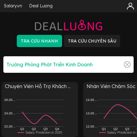
Salary.vn
Deal Lương
Chuyên Viên Hỗ Trợ Khách ...
Nhân Viên Chăm Sóc K
26,00…
14,00…
24,00…
13,00…
22,00…
12,00…
Q1
Q2
Q3
Q4
Q1
Q2
Q3
Salary Prediction in 2025
Salary Prediction in