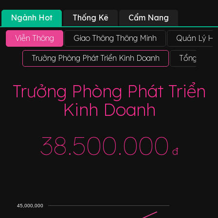
Ngành Hot
Thống Kê
Cẩm Nang
Viễn Thông
Giao Thông Thông Minh
Quản Lý Hệ
Trưởng Phòng Phát Triển Kinh Doanh
Tổng Giám
Trưởng Phòng Phát Triển
Kinh Doanh
38.500.000
đ
45,000,000