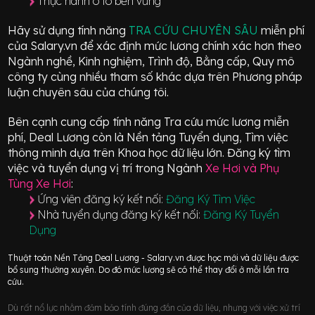
Thực hành ô tô bền vững
Hãy sử dụng tính năng
TRA CỨU CHUYÊN SÂU
miễn phí
của Salary.vn để xác định mức lương chính xác hơn theo
Ngành nghề, Kinh nghiệm, Trình độ, Bằng cấp, Quy mô
công ty cùng nhiều tham số khác dựa trên Phương pháp
luận chuyên sâu của chúng tôi.
Bên cạnh cung cấp tính năng Tra cứu mức lương miễn
phí, Deal Lương còn là Nền tảng Tuyển dụng, Tìm việc
thông minh dựa trên Khoa học dữ liệu lớn.
Đăng ký tìm
việc và tuyển dụng vị trí
trong Ngành
Xe Hơi và Phụ
Tùng Xe Hơi
:
Ứng viên đăng ký kết nối:
Đăng Ký Tìm Việc
Nhà tuyển dụng đăng ký kết nối:
Đăng Ký Tuyển
Dụng
Thuật toán Nền Tảng Deal Lương - Salary.vn được học mới và dữ liệu được
bổ sung thường xuyên. Do đó mức lương sẽ có thể thay đổi ở mỗi lần tra
cứu.
Dù rất nổ lực nhằm đảm bảo tính đúng đắn của dữ liệu, nhưng với việc xử trí