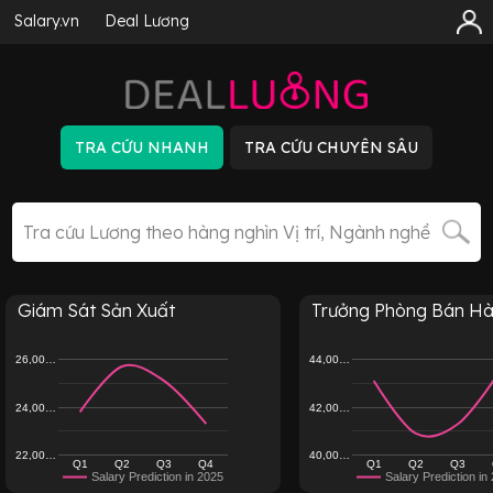
Salary.vn
Deal Lương
Giám Sát Sản Xuất
Trưởng Phòng Bán H
26,00…
44,00…
24,00…
42,00…
22,00…
40,00…
Q1
Q2
Q3
Q4
Q1
Q2
Q3
Salary Prediction in 2025
Salary Prediction in