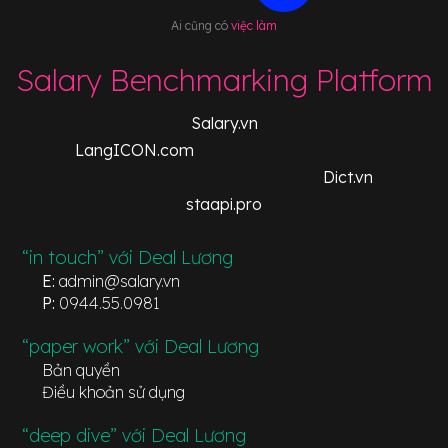
Ai cũng có
việc làm
Salary Benchmarking Platform
Salary.vn
LangICON.com
Dict.vn
staapi.pro
“in touch” với Deal Lương
E:
admin@salary.vn
P:
0944.55.0981
“paper work” với Deal Lương
Bản quyền
Điều khoản sử dụng
“deep dive” với Deal Lương