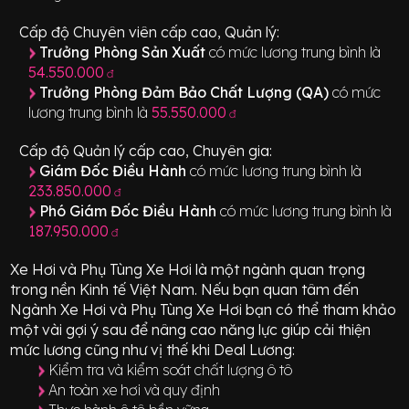
Cấp độ Chuyên viên cấp cao, Quản lý:
Trưởng Phòng Sản Xuất
có mức lương trung bình là
54.550.000
đ
Trưởng Phòng Đảm Bảo Chất Lượng (QA)
có mức
lương trung bình là
55.550.000
đ
Cấp độ Quản lý cấp cao, Chuyên gia:
Giám Đốc Điều Hành
có mức lương trung bình là
233.850.000
đ
Phó Giám Đốc Điều Hành
có mức lương trung bình là
187.950.000
đ
Xe Hơi và Phụ Tùng Xe Hơi
là một ngành quan trọng
trong nền Kinh tế Việt Nam. Nếu bạn quan tâm đến
Ngành
Xe Hơi và Phụ Tùng Xe Hơi
bạn có thể tham khảo
một vài gợi ý sau để nâng cao năng lực giúp cải thiện
mức lương cũng như vị thế khi Deal Lương:
Kiểm tra và kiểm soát chất lượng ô tô
An toàn xe hơi và quy định