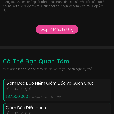
lượng dữ liệu lớn, chúng tôi nhận thức được tính sai sót vẫn còn đâu đó ở
những kết quả được trả ra. Chúng tôi ghi nhận và cảm kích mọi Góp Ý từ
Bạn.
Góp Ý Mức Lương
Có Thể Bạn Quan Tâm
Mức lương bình quân sẽ thay đổi đối với một Ngành nghề cụ thể.
Giám Đốc Bảo Hiểm Giám Đốc Và Quan Chức
có mức lương là
187.500.000
đ
(cập nhật ngày 15-10-23
)
Giám Đốc Điều Hành
có mức lương là