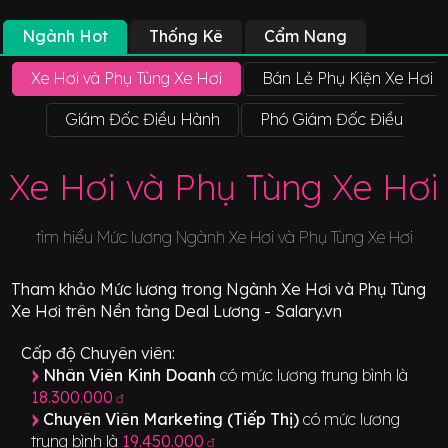
Ngành Hot
Thống Kê
Cẩm Nang
Xe Hơi và Phụ Tùng Xe Hơi
Bán Lẻ Phụ Kiện Xe Hơi
Giám Đốc Điều Hành
Phó Giám Đốc Điều Hành
Xe Hơi và Phụ Tùng Xe Hơi
tìm hiểu Mức lương Ngành
Xe Hơi và Phụ Tùng Xe Hơi
Tham khảo
Mức lương
trong Ngành
Xe Hơi và Phụ Tùng
Xe Hơi
trên Nền tảng Deal Lương - Salary.vn
Cấp độ Chuyên viên:
Nhân Viên Kinh Doanh
có mức lương trung bình là
18.300.000
đ
Chuyên Viên Marketing (Tiếp Thị)
có mức lương
trung bình là
19.450.000
đ