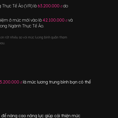
 Thực Tế Ảo (VR)
là
63.200.000
do
đ
nghiệm ở mức mới vào là
42.100.000
và
đ
rong Ngành
Thực Tế Ảo
.
hơn rất nhiều so với mức lương bình quân tham
hau.
5.200.000
là mức lương trung bình bạn có thể
đ
 để nâng cao năng lực giúp cải thiện mức