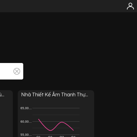
..
Nhà Thiết Kế Âm Thanh Thự...
65,00…
60,00…
55,00…
Q1
Q2
Q3
Q4