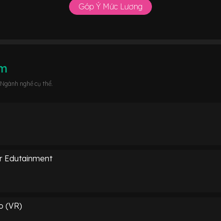
Góp Ý Mức Lương
âm
 Ngành nghề cụ thể.
r Edutainment
o (VR)