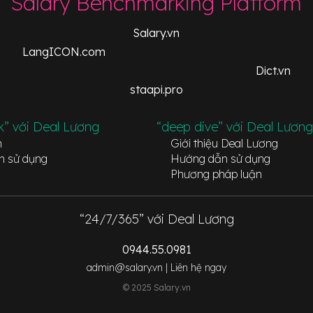
Salary Benchmarking Platform
Salary.vn
LangICON.com
Dict.vn
staapi.pro
k” với Deal Lương
“deep dive” với Deal Lương
n
Giới thiệu Deal Lương
n sử dụng
Hướng dẫn sử dụng
Phương pháp luận
“24/7/365” với Deal Lương
0944.55.0981
admin@salary.vn |
Liên hệ ngay
© 2025 Salary.vn