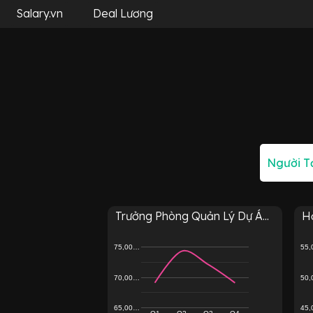
Salary.vn
Deal Lương
Trưởng Phòng Quản Lý Dự Á...
H
75,00…
55
70,00…
50
65,00…
45
Q1
Q2
Q3
Q4