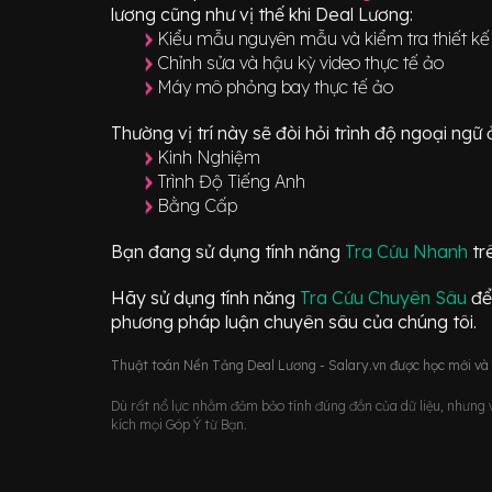
lương cũng như vị thế khi Deal Lương:
Kiểu mẫu nguyên mẫu và kiểm tra thiết kế t
Chỉnh sửa và hậu kỳ video thực tế ảo
Máy mô phỏng bay thực tế ảo
Thường vị trí này sẽ đòi hỏi trình độ ngoại ng
Kinh Nghiệm
Trình Độ Tiếng Anh
Bằng Cấp
Bạn đang sử dụng tính năng
Tra Cứu Nhanh
tr
Hãy sử dụng tính năng
Tra Cứu Chuyên Sâu
để
phương pháp luận chuyên sâu của chúng tôi.
Thuật toán Nền Tảng Deal Lương - Salary.vn được học mới và d
Dù rất nổ lực nhằm đảm bảo tính đúng đắn của dữ liệu, nhưng vớ
kích mọi Góp Ý từ Bạn.