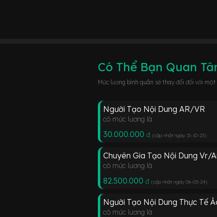
Có Thể Bạn Quan T
Mức lương bình quân sẽ thay đổi đối với một
Người Tạo Nội Dung AR/VR
có mức lương là
30.000.000
đ
(cập nhật ngày 15-10-23
)
Chuyên Gia Tạo Nội Dung Vr/A
có mức lương là
82.500.000
đ
(cập nhật ngày 06-03-24
)
Người Tạo Nội Dung Thực Tế Ả
có mức lương là