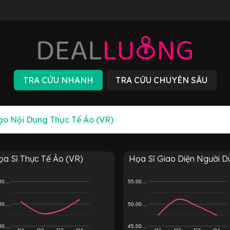
ọa Sĩ Thực Tế Ảo (VR)
Họa Sĩ Giao Diện Người Dù.
,00…
55,00…
,00…
50,00…
,00…
45,00…
Q1
Q2
Q3
Q4
Q1
Q2
Q3
Q4