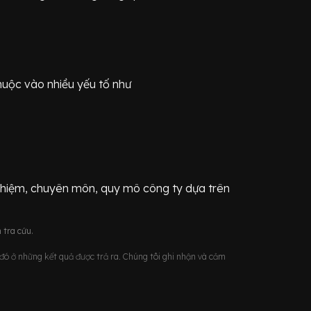
huộc vào nhiều yếu tố như
ghiệm, chuyên môn, quy mô công ty dựa trên
 tra cứu.
u đó ở những kết quả được trả ra. Chúng tôi ghi nhận và cảm