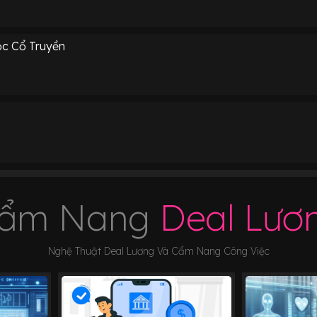
c Cổ Truyền
ẩm Nang
Deal Lươ
Nghệ Thuật Deal Lương Và Cẩm Nang Công Việc