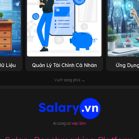
Dữ Liệu
Quản Lý Tài Chính Cá Nhân
Ứng Dụng
Vuốt sang phải →
Ai cũng có
việc làm