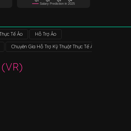
Salary Prediction in 2025
hực Tế Ảo
Hỗ Trợ Ảo
Chuyên Gia Hỗ Trợ Kỹ Thuật Thực Tế Ảo (VR)
Nhà T
 (VR)