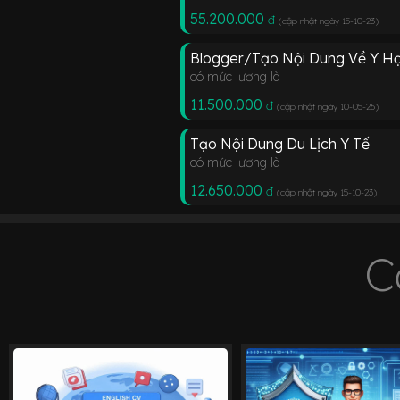
55.200.000
đ
(cập nhật ngày 15-10-23
)
Blogger/Tạo Nội Dung Về Y Họ
có mức lương là
11.500.000
đ
(cập nhật ngày 10-05-26
)
Tạo Nội Dung Du Lịch Y Tế
có mức lương là
12.650.000
đ
(cập nhật ngày 15-10-23
)
C