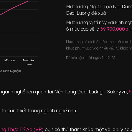
Mức lương
Người Tạo Nội Dung
Deal Lương đề xuất.
Mức lương vị trí này với kinh 
ở mức cao sẽ là
69.900.000
t
đ
Mức lương sẽ có thể thấp hơn hoặc cao 
khảo phụ thuộc vào nhiều yếu tố khác n
Dữ liệu cập nhật ngày 11-12-23.
Mức cao
Mức lâu
năm
eo Kinh Nghiệm
 ngành nghề liên quan tại Nền Tảng Deal Lương - Salary.vn,
5
 trí
cần thiết
trong ngành nghề như
ng Thực Tế Ảo (VR)
bạn có thể tham khảo một vài gợi ý sau