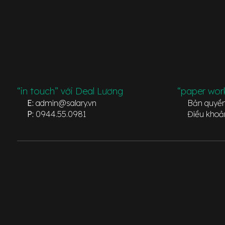
“in touch” với Deal Lương
“paper wor
E:
admin@salary.vn
Bản quyề
P:
0944.55.0981
Điều khoả