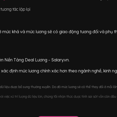
ương tác lặp lại
ữ ở mức
khá
và mức lương sẽ có giao động
tương đối
và phụ t
ên Nền Tảng Deal Lương - Salary.vn.
 xác định mức lương chính xác hơn theo ngành nghề, kinh n
ữ liệu được bổ sung thường xuyên. Do đó mức lương sẽ có thể thay đổi ở mỗi lần
i việc xử trí lượng dữ liệu lớn, chúng tôi nhận thức được tính sai sót vẫn còn đâ