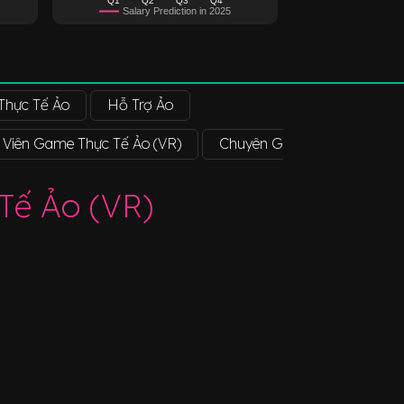
Salary Prediction in 2025
hực Tế Ảo
Hỗ Trợ Ảo
h Viên Game Thực Tế Ảo (VR)
Chuyên Gia Trải Nghiệm Thự
 Tế Ảo (VR)