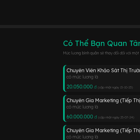
Có Thể Bạn Quan T
Mức lương bình quân sẽ thay đổi đối với một
Chuyên Viên Khảo Sát Thị Trườ
có mức lương là
20.050.000
đ
(cập nhật ngày 15-10-23
)
Chuyên Gia Marketing (Tiếp Th
có mức lương là
60.000.000
đ
(cập nhật ngày 25-07-24
)
Chuyên Gia Marketing (Tiếp Th
có mức lương là