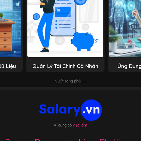
Dữ Liệu
Quản Lý Tài Chính Cá Nhân
Ứng Dụng
Vuốt sang phải →
Ai cũng có
việc làm