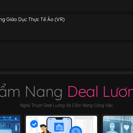
ng Giáo Dục Thực Tế Ảo (VR)
ẩm Nang
Deal Lươ
Nghệ Thuật Deal Lương Và Cẩm Nang Công Việc