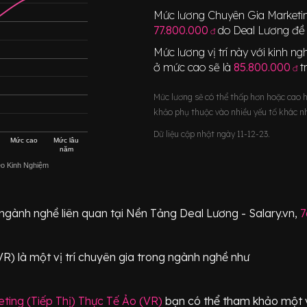
Mức lương
Chuyên Gia Marketin
77.800.000
do Deal Lương đề 
đ
Mức lương vị trí này với kinh 
ở mức cao sẽ là
85.800.000
t
đ
Mức lương sẽ có thể thấp hơn hoặc cao 
khảo phụ thuộc vào nhiều yếu tố khác n
Dữ liệu cập nhật ngày 11-12-23.
Mức cao
Mức lâu
năm
eo Kinh Nghiệm
 ngành nghề liên quan tại Nền Tảng Deal Lương - Salary.vn,
7
VR)
là một vị trí
chuyên gia
trong ngành nghề như
ting (Tiếp Thị) Thực Tế Ảo (VR)
bạn có thể tham khảo một và