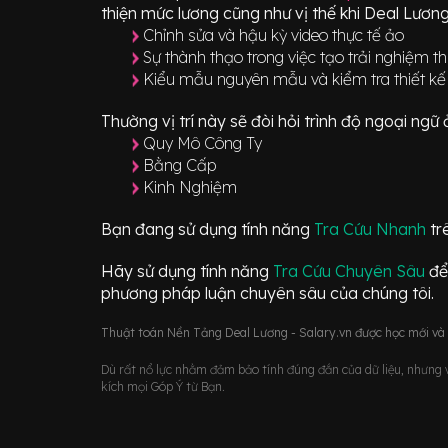
thiện mức lương cũng như vị thế khi Deal Lương
Chỉnh sửa và hậu kỳ video thực tế ảo
Sự thành thạo trong việc tạo trải nghiệm t
Kiểu mẫu nguyên mẫu và kiểm tra thiết kế t
Thường vị trí này sẽ đòi hỏi trình độ ngoại ng
Quy Mô Công Ty
Bằng Cấp
Kinh Nghiệm
Bạn đang sử dụng tính năng
Tra Cứu Nhanh
tr
Hãy sử dụng tính năng
Tra Cứu Chuyên Sâu
để
phương pháp luận chuyên sâu của chúng tôi.
Thuật toán Nền Tảng Deal Lương - Salary.vn được học mới và d
Dù rất nổ lực nhằm đảm bảo tính đúng đắn của dữ liệu, nhưng vớ
kích mọi Góp Ý từ Bạn.