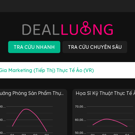
rưởng Phòng Sản Phẩm Thự...
Họa Sĩ Kỹ Thuật Thực Tế Ả.
,00…
70,00…
,00…
60,00…
,00…
50,00…
Q1
Q2
Q3
Q4
Q1
Q2
Q3
Q4