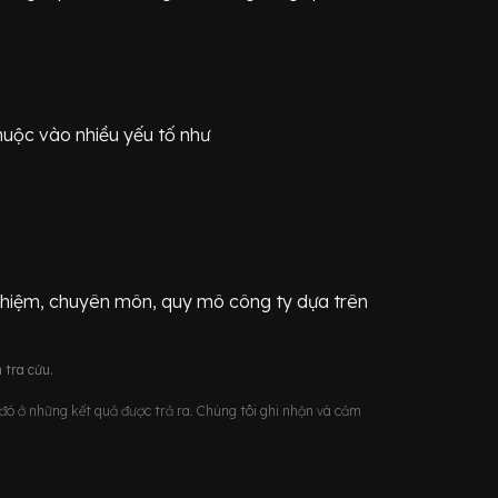
huộc vào nhiều yếu tố như
ghiệm, chuyên môn, quy mô công ty dựa trên
 tra cứu.
u đó ở những kết quả được trả ra. Chúng tôi ghi nhận và cảm