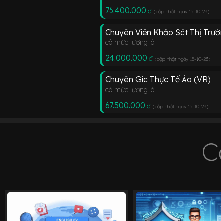
76.400.000
đ
(cập nhật ngày 15-10-23
)
Chuyên Viên Khảo Sát Thị Trườ
có mức lương là
24.000.000
đ
(cập nhật ngày 15-10-23
)
Chuyên Gia Thực Tế Ảo (VR)
có mức lương là
67.500.000
đ
(cập nhật ngày 15-10-23
)
C