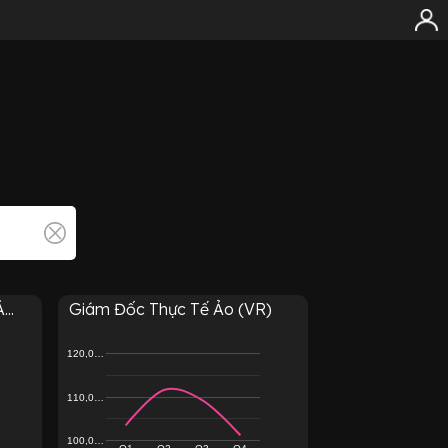
..
Giám Đốc Thực Tế Ảo (VR)
120,0…
110,0…
100,0…
Q1
Q2
Q3
Q4