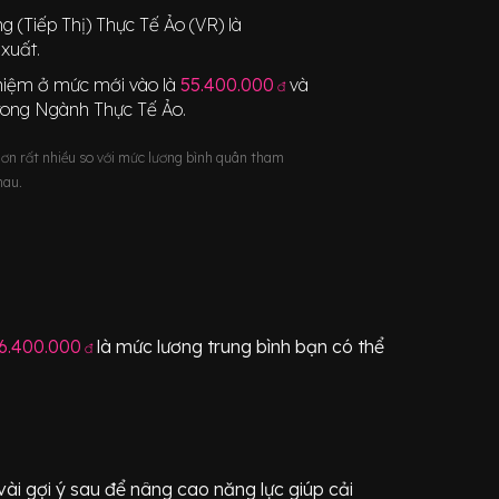
g (Tiếp Thị) Thực Tế Ảo (VR)
là
xuất.
nghiệm ở mức mới vào là
55.400.000
và
đ
rong Ngành
Thực Tế Ảo
.
hơn rất nhiều so với mức lương bình quân tham
hau.
6.400.000
là mức lương trung bình bạn có thể
đ
i gợi ý sau để nâng cao năng lực giúp cải