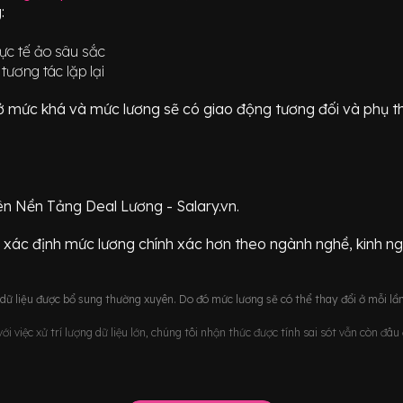
:
hực tế ảo sâu sắc
ương tác lặp lại
ữ ở mức
khá
và mức lương sẽ có giao động
tương đối
và phụ t
ên Nền Tảng Deal Lương - Salary.vn.
 xác định mức lương chính xác hơn theo ngành nghề, kinh n
ữ liệu được bổ sung thường xuyên. Do đó mức lương sẽ có thể thay đổi ở mỗi lần
i việc xử trí lượng dữ liệu lớn, chúng tôi nhận thức được tính sai sót vẫn còn đâ