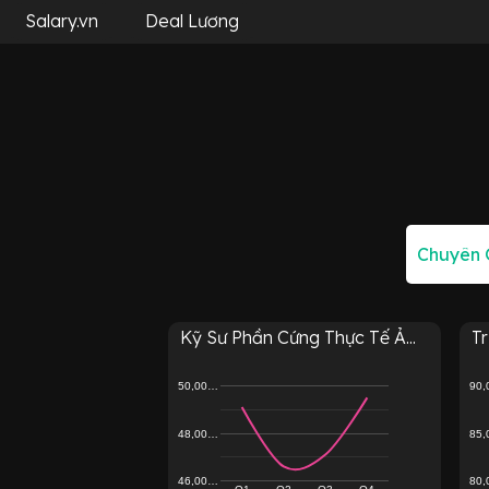
Salary.vn
Deal Lương
Kỹ Sư Phần Cứng Thực Tế Ả...
T
50,00…
90
48,00…
85
46,00…
80
Q1
Q2
Q3
Q4