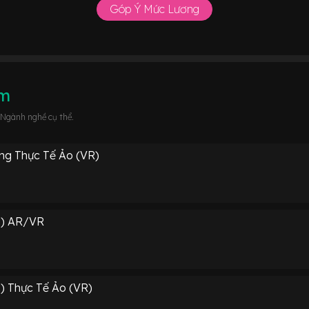
Góp Ý Mức Lương
âm
 Ngành nghề cụ thể.
ng Thực Tế Ảo (VR)
ị) AR/VR
ị) Thực Tế Ảo (VR)