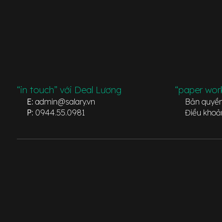
“in touch” với Deal Lương
“paper wor
E:
admin@salary.vn
Bản quyề
P:
0944.55.0981
Điều khoả