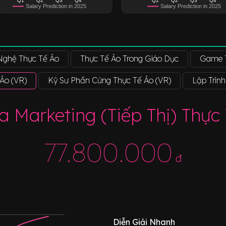
Salary Prediction in 2025
Salary Prediction in 2025
Nghệ Thực Tế Ảo
Thực Tế Ảo Trong Giáo Dục
Game T
 Ảo (VR)
Kỹ Sư Phần Cứng Thực Tế Ảo (VR)
Lập Trìn
 Marketing (Tiếp Thị) Thực
77.800.000
đ
Diễn Giải Nhanh