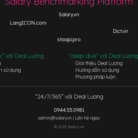
Salary Benchmarking Platform
Salary.vn
LangICON.com
Dict.vn
staapi.pro
k” với Deal Lương
“deep dive” với Deal Lương
n
Giới thiệu Deal Lương
n sử dụng
Hướng dẫn sử dụng
Phương pháp luận
“24/7/365” với Deal Lương
0944.55.0981
admin@salary.vn |
Liên hệ ngay
© 2025 Salary.vn