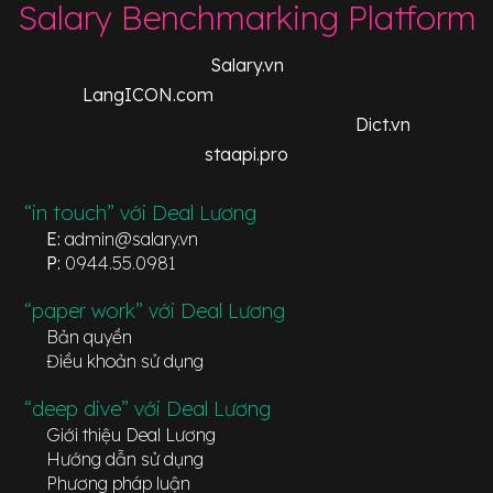
Salary Benchmarking Platform
Salary.vn
LangICON.com
Dict.vn
staapi.pro
“in touch” với Deal Lương
E:
admin@salary.vn
P:
0944.55.0981
“paper work” với Deal Lương
Bản quyền
Điều khoản sử dụng
“deep dive” với Deal Lương
Giới thiệu Deal Lương
Hướng dẫn sử dụng
Phương pháp luận