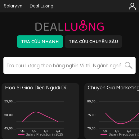
Salary.vn
Deal Lương
Họa Sĩ Giao Diện Người Dù...
Chuyên Gia Marketing (
55,00…
80,00…
50,00…
75,00…
45,00…
70,00…
Q1
Q2
Q3
Q4
Q1
Q2
Q3
Salary Prediction in 2025
Salary Prediction in