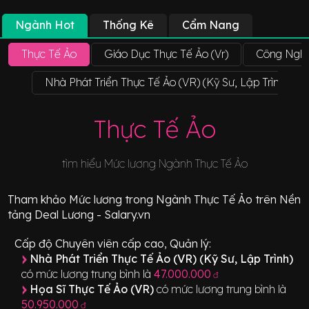
Ngành Hot
Thống Kê
Cẩm Nang
Thực Tế Ảo
Giáo Dục Thực Tế Ảo (Vr)
Công Nghệ
Nhà Phát Triển Thực Tế Ảo (VR) (Kỹ Sư, Lập Trình)
Thực Tế Ảo
tìm hiểu Mức lương Ngành
Thực Tế Ảo
Tham khảo
Mức lương
trong Ngành
Thực Tế Ảo
trên Nền
tảng Deal Lương - Salary.vn
Cấp độ Chuyên viên cấp cao, Quản lý:
Nhà Phát Triển Thực Tế Ảo (VR) (Kỹ Sư, Lập Trình)
có mức lương trung bình là
47.000.000
đ
Họa Sĩ Thực Tế Ảo (VR)
có mức lương trung bình là
50.950.000
đ