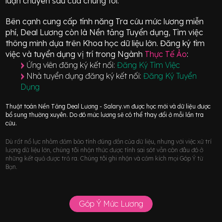
luận chuyên sâu của chúng tôi.
Bên cạnh cung cấp tính năng Tra cứu mức lương miễn
phí, Deal Lương còn là Nền tảng Tuyển dụng, Tìm việc
thông minh dựa trên Khoa học dữ liệu lớn.
Đăng ký tìm
việc và tuyển dụng vị trí
trong Ngành
Thực Tế Ảo
:
Ứng viên đăng ký kết nối:
Đăng Ký Tìm Việc
Nhà tuyển dụng đăng ký kết nối:
Đăng Ký Tuyển
Dụng
Thuật toán Nền Tảng Deal Lương - Salary.vn được học mới và dữ liệu được
bổ sung thường xuyên. Do đó mức lương sẽ có thể thay đổi ở mỗi lần tra
cứu.
Dù rất nổ lực nhằm đảm bảo tính đúng đắn của dữ liệu, nhưng với việc xử trí
lượng dữ liệu lớn, chúng tôi nhận thức được tính sai sót vẫn còn đâu đó ở
những kết quả được trả ra. Chúng tôi ghi nhận và cảm kích mọi Góp Ý từ
Bạn.
Góp Ý Mức Lương