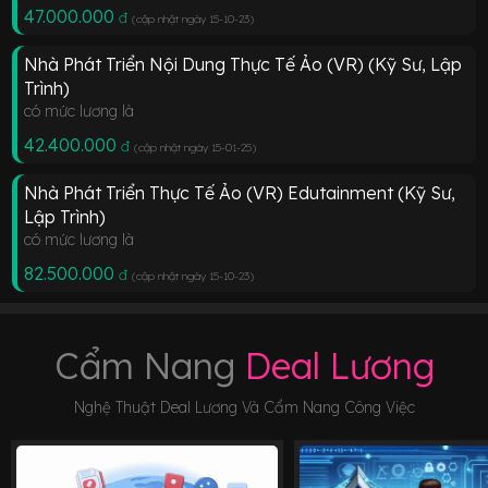
47.000.000
đ
(cập nhật ngày 15-10-23
)
Nhà Phát Triển Nội Dung Thực Tế Ảo (VR) (Kỹ Sư, Lập
Trình)
có mức lương là
42.400.000
đ
(cập nhật ngày 15-01-25
)
Nhà Phát Triển Thực Tế Ảo (VR) Edutainment (Kỹ Sư,
Lập Trình)
có mức lương là
82.500.000
đ
(cập nhật ngày 15-10-23
)
Cẩm Nang
Deal Lương
Nghệ Thuật Deal Lương Và Cẩm Nang Công Việc