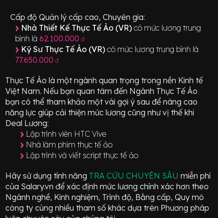
Cấp độ Quản lý cấp cao, Chuyên gia:
Nhà Thiết Kế Thực Tế Ảo (VR)
có mức lương trung
bình là
62.100.000
đ
Kỹ Sư Thực Tế Ảo (VR)
có mức lương trung bình là
77.650.000
đ
Thực Tế Ảo
là một ngành quan trọng trong nền Kinh tế
Việt Nam. Nếu bạn quan tâm đến Ngành
Thực Tế Ảo
bạn có thể tham khảo một vài gợi ý sau để nâng cao
năng lực giúp cải thiện mức lương cũng như vị thế khi
Deal Lương:
Lập trình viên HTC Vive
Nhà làm phim thực tế ảo
Lập trình và viết script thực tế ảo
Hãy sử dụng tính năng
TRA CỨU CHUYÊN SÂU
miễn phí
của Salary.vn để xác định mức lương chính xác hơn theo
Ngành nghề, Kinh nghiệm, Trình độ, Bằng cấp, Quy mô
công ty cùng nhiều tham số khác dựa trên Phương pháp