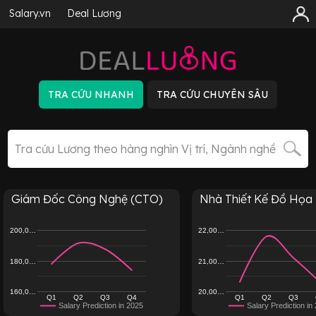
Salary.vn
Deal Lương
Giám Đốc Công Nghệ (CTO)
Nhà Thiết Kế Đồ Họa
200,0…
22,00…
180,0…
21,00…
160,0…
20,00…
Q1
Q2
Q3
Q4
Q1
Q2
Q3
Salary Prediction in 2025
Salary Prediction in