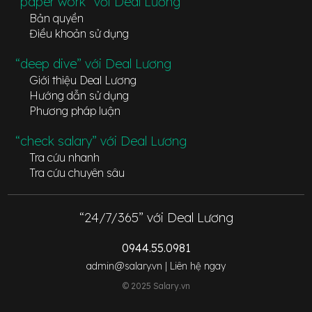
“paper work” với Deal Lương
Bản quyền
Điều khoản sử dụng
“deep dive” với Deal Lương
Giới thiệu Deal Lương
Hướng dẫn sử dụng
Phương pháp luận
“check salary” với Deal Lương
Tra cứu nhanh
Tra cứu chuyên sâu
“24/7/365” với Deal Lương
0944.55.0981
admin@salary.vn |
Liên hệ ngay
© 2025 Salary.vn