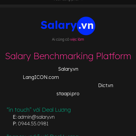
Ai cũng có
việc làm
Salary Benchmarking Platform
Salary.vn
LangICON.com
Dict.vn
staapi.pro
“in touch” với Deal Lương
E:
admin@salary.vn
P:
0944.55.0981