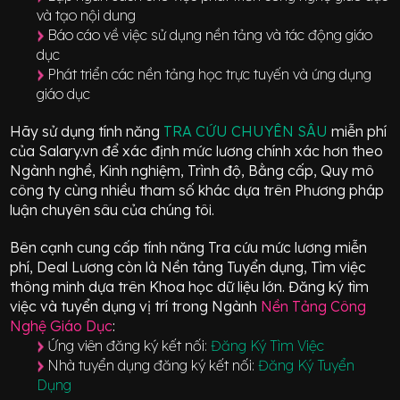
và tạo nội dung
Báo cáo về việc sử dụng nền tảng và tác động giáo
dục
Phát triển các nền tảng học trực tuyến và ứng dụng
giáo dục
Hãy sử dụng tính năng
TRA CỨU CHUYÊN SÂU
miễn phí
của Salary.vn để xác định mức lương chính xác hơn theo
Ngành nghề, Kinh nghiệm, Trình độ, Bằng cấp, Quy mô
công ty cùng nhiều tham số khác dựa trên Phương pháp
luận chuyên sâu của chúng tôi.
Bên cạnh cung cấp tính năng Tra cứu mức lương miễn
phí, Deal Lương còn là Nền tảng Tuyển dụng, Tìm việc
thông minh dựa trên Khoa học dữ liệu lớn.
Đăng ký tìm
việc và tuyển dụng vị trí
trong Ngành
Nền Tảng Công
Nghệ Giáo Dục
:
Ứng viên đăng ký kết nối:
Đăng Ký Tìm Việc
Nhà tuyển dụng đăng ký kết nối:
Đăng Ký Tuyển
Dụng