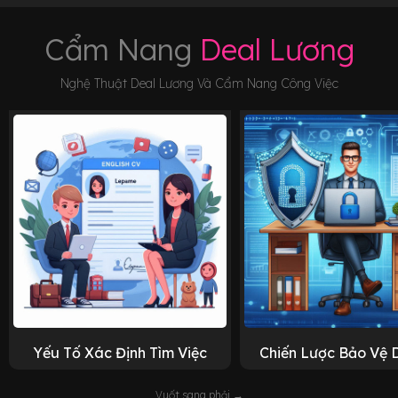
Cẩm Nang
Deal Lương
Nghệ Thuật Deal Lương Và Cẩm Nang Công Việc
Yếu Tố Xác Định Tìm Việc
Chiến Lược Bảo Vệ 
Vuốt sang phải →