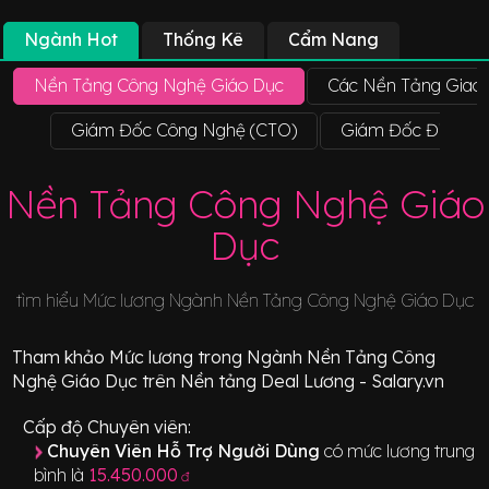
Ngành Hot
Thống Kê
Cẩm Nang
Nền Tảng Công Nghệ Giáo Dục
Các Nền Tảng Giao
Giám Đốc Công Nghệ (CTO)
Giám Đốc Điều H
Nền Tảng Công Nghệ Giáo
Dục
tìm hiểu Mức lương Ngành
Nền Tảng Công Nghệ Giáo Dục
Tham khảo
Mức lương
trong Ngành
Nền Tảng Công
Nghệ Giáo Dục
trên Nền tảng Deal Lương - Salary.vn
Cấp độ Chuyên viên:
Chuyên Viên Hỗ Trợ Người Dùng
có mức lương trung
bình là
15.450.000
đ