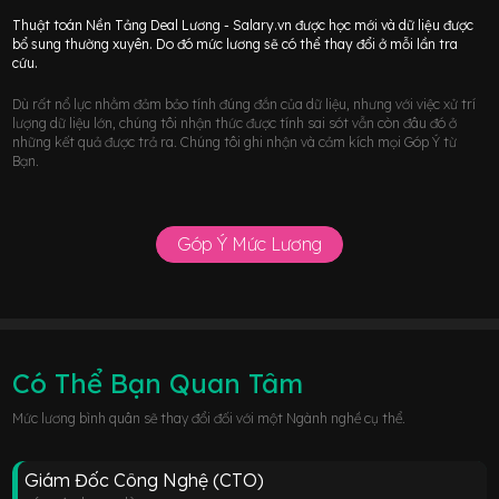
Thuật toán Nền Tảng Deal Lương - Salary.vn được học mới và dữ liệu được
bổ sung thường xuyên. Do đó mức lương sẽ có thể thay đổi ở mỗi lần tra
cứu.
Dù rất nổ lực nhằm đảm bảo tính đúng đắn của dữ liệu, nhưng với việc xử trí
lượng dữ liệu lớn, chúng tôi nhận thức được tính sai sót vẫn còn đâu đó ở
những kết quả được trả ra. Chúng tôi ghi nhận và cảm kích mọi Góp Ý từ
Bạn.
Góp Ý Mức Lương
Có Thể Bạn Quan Tâm
Mức lương bình quân sẽ thay đổi đối với một Ngành nghề cụ thể.
Giám Đốc Công Nghệ (CTO)