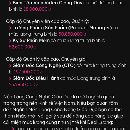
Biên Tập Viên Video Giảng Dạy
có mức lương trung
bình là
18.000.000
đ
Cấp độ Chuyên viên cấp cao, Quản lý:
Trưởng Phòng Sản Phẩm (Product Manager)
có
mức lương trung bình là
50.850.000
đ
Kỹ Sư Phần Mềm
có mức lương trung bình là
52.600.000
đ
Cấp độ Quản lý cấp cao, Chuyên gia:
Giám Đốc Công Nghệ (CTO)
có mức lương trung bình
là
197.500.000
đ
Giám Đốc Điều Hành
có mức lương trung bình là
233.850.000
đ
Nền Tảng Công Nghệ Giáo Dục
là một ngành quan
trọng trong nền Kinh tế Việt Nam. Nếu bạn quan tâm
đến Ngành
Nền Tảng Công Nghệ Giáo Dục
bạn có thể
tham khảo một vài gợi ý sau để nâng cao năng lực giúp
cải thiện mức lương cũng như vị thế khi Deal Lương:
Lập ngân sách cho việc phát triển công nghệ giáo dục