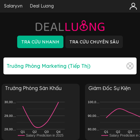
Salary.vn
Deal Lương
Trưởng Phòng Sân Khấu
Giám Đốc Sự Kiện
30,00…
100,0…
29,00…
90,00…
28,00…
80,00…
Q1
Q2
Q3
Q4
Q1
Q2
Q3
Salary Prediction in 2025
Salary Prediction in