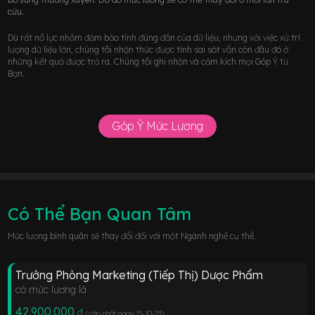
cứu.
Dù rất nổ lực nhằm đảm bảo tính đúng đắn của dữ liệu, nhưng với việc xử trí
lượng dữ liệu lớn, chúng tôi nhận thức được tính sai sót vẫn còn đâu đó ở
những kết quả được trả ra. Chúng tôi ghi nhận và cảm kích mọi Góp Ý từ
Bạn.
Góp Ý Mức Lương
Có Thể Bạn Quan Tâm
Mức lương bình quân sẽ thay đổi đối với một Ngành nghề cụ thể.
Trưởng Phòng Marketing (Tiếp Thị) Dược Phẩm
có mức lương là
42.900.000
đ
(cập nhật ngày 15-10-23
)