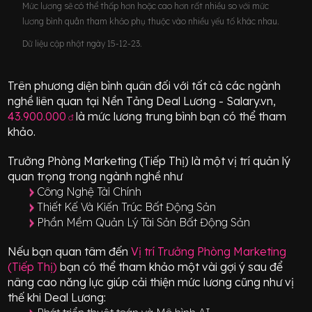
Mức lương sẽ có thể thấp hơn hoặc cao hơn rất nhiều so với mức
lương bình quân tham khảo phụ thuộc vào nhiều yếu tố khác nhau.
Dữ liệu cập nhật ngày 15-12-23.
Trên phương diện bình quân đối với tất cả các ngành
nghề liên quan tại Nền Tảng Deal Lương - Salary.vn,
43.900.000
là mức lương trung bình bạn có thể tham
đ
khảo.
Trưởng Phòng Marketing (Tiếp Thị)
là một vị trí
quản lý
quan trọng
trong ngành nghề như
Công Nghệ Tài Chính
Thiết Kế Và Kiến Trúc Bất Động Sản
Phần Mềm Quản Lý Tài Sản Bất Động Sản
Nếu bạn quan tâm đến
Vị trí
Trưởng Phòng Marketing
(Tiếp Thị)
bạn có thể tham khảo một vài gợi ý sau để
nâng cao năng lực giúp cải thiện mức lương cũng như vị
thế khi Deal Lương: