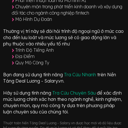
Phát triển thuật toán và Mô hình AI
Chuyên môn trong phát triển kinh doanh và xây dựng
đối tác cho ngành công nghiệp fintech
Mô Hình Dự Đoán
Thường vị trí này sẽ đòi hỏi trình độ ngoại ngữ ở mức
cao
cho đến lưu loát
và mức lương sẽ có giao động
lớn
và
phụ thuộc vào nhiều yếu tố như
Trình Độ Tiếng Anh
Địa Điểm
Quy Mô Công Ty
Bạn đang sử dụng tính năng
Tra Cứu Nhanh
trên Nền
Tảng Deal Lương - Salary.vn.
Hãy sử dụng tính năng
Tra Cứu Chuyên Sâu
để xác định
mức lương chính xác hơn theo ngành nghề, kinh nghiệm,
chuyên môn, quy mô công ty dựa trên phương pháp
luận chuyên sâu của chúng tôi.
Thuật toán Nền Tảng Deal Lương - Salary.vn được học mới và dữ liệu được
bổ sung thường xuyên. Do đó mức lương sẽ có thể thay đổi ở mỗi lần tra