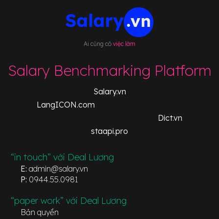
Ai cũng có
việc làm
Salary Benchmarking Platform
Salary.vn
LangICON.com
Dict.vn
staapi.pro
“in touch” với Deal Lương
E:
admin@salary.vn
P:
0944.55.0981
“paper work” với Deal Lương
Bản quyền