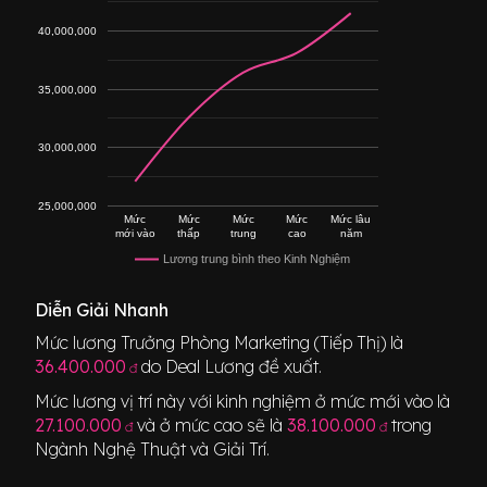
40,000,000
35,000,000
30,000,000
25,000,000
Mức
Mức
Mức
Mức
Mức lâu
mới vào
thấp
trung
cao
năm
Lương trung bình theo Kinh Nghiệm
Diễn Giải Nhanh
Mức lương
Trưởng Phòng Marketing (Tiếp Thị)
là
36.400.000
do Deal Lương đề xuất.
đ
Mức lương vị trí này với kinh nghiệm ở mức mới vào là
27.100.000
và ở mức cao sẽ là
38.100.000
trong
đ
đ
Ngành
Nghệ Thuật và Giải Trí
.