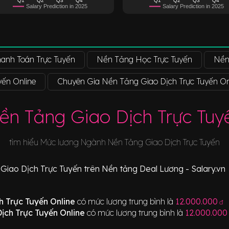
Salary Prediction in 2025
Salary Prediction in 2025
anh Toán Trực Tuyến
Nền Tảng Học Trực Tuyến
Nền
yến Online
Chuyên Gia Nền Tảng Giao Dịch Trực Tuyến O
ền Tảng Giao Dịch Trực Tuy
tìm hiểu Mức lương Ngành
Nền Tảng Giao Dịch Trực Tuyến
Giao Dịch Trực Tuyến
trên Nền tảng Deal Lương - Salary.vn
h Trực Tuyến Online
có mức lương trung bình là
12.000.000
đ
ịch Trực Tuyến Online
có mức lương trung bình là
12.000.000