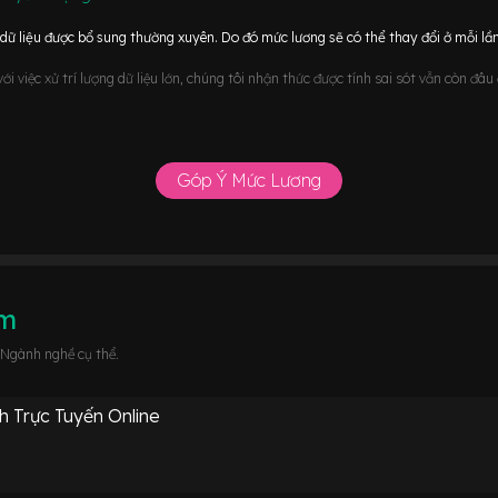
ữ liệu được bổ sung thường xuyên. Do đó mức lương sẽ có thể thay đổi ở mỗi lần
i việc xử trí lượng dữ liệu lớn, chúng tôi nhận thức được tính sai sót vẫn còn đâ
Góp Ý Mức Lương
âm
 Ngành nghề cụ thể.
 Trực Tuyến Online