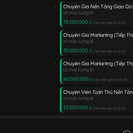
Chuyên Gia Nền Tảng Giao Dịc
có mức lương là
75.000.000
đ
(cập nhật ngày 15-10-23
)
Chuyên Gia Marketing (Tiếp Th
có mức lương là
70.500.000
đ
(cập nhật ngày 15-10-23
)
Chuyên Gia Marketing (Tiếp Th
có mức lương là
60.000.000
đ
(cập nhật ngày 22-03-24
)
Chuyên Viên Tuân Thủ Nền Tảng
có mức lương là
23.500.000
đ
(cập nhật ngày 15-10-23
)