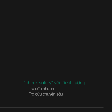
“check salary” với Deal Lương
Tra cứu nhanh
Tra cứu chuyên sâu