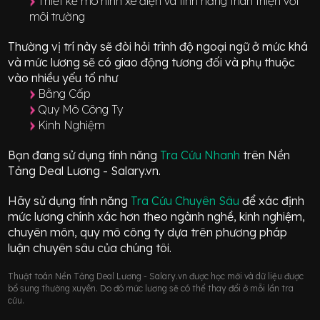
Thiết kế mô hình xe điện và tính năng thân thiện với
môi trường
Thường vị trí này sẽ đòi hỏi trình độ ngoại ngữ ở mức
khá
và mức lương sẽ có giao động
tương đối
và phụ thuộc
vào nhiều yếu tố như
Bằng Cấp
Quy Mô Công Ty
Kinh Nghiệm
Bạn đang sử dụng tính năng
Tra Cứu Nhanh
trên Nền
Tảng Deal Lương - Salary.vn.
Hãy sử dụng tính năng
Tra Cứu Chuyên Sâu
để xác định
mức lương chính xác hơn theo ngành nghề, kinh nghiệm,
chuyên môn, quy mô công ty dựa trên phương pháp
luận chuyên sâu của chúng tôi.
Thuật toán Nền Tảng Deal Lương - Salary.vn được học mới và dữ liệu được
bổ sung thường xuyên. Do đó mức lương sẽ có thể thay đổi ở mỗi lần tra
cứu.