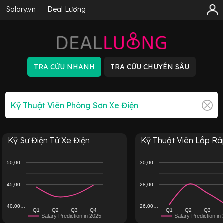
Salary.vn
Deal Lương
Kỹ Sư Điện Tử Xe Điện
Kỹ Thuật Viên Lắp Ráp 
50,00…
30,00…
45,00…
28,00…
40,00…
26,00…
Q1
Q2
Q3
Q4
Q1
Q2
Q3
Salary Prediction in 2025
Salary Prediction in