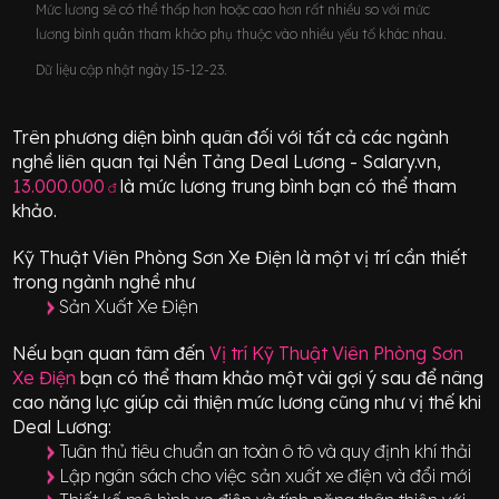
Mức lương sẽ có thể thấp hơn hoặc cao hơn rất nhiều so với mức
lương bình quân tham khảo phụ thuộc vào nhiều yếu tố khác nhau.
Dữ liệu cập nhật ngày 15-12-23.
Trên phương diện bình quân đối với tất cả các ngành
nghề liên quan tại Nền Tảng Deal Lương - Salary.vn,
13.000.000
là mức lương trung bình bạn có thể tham
đ
khảo.
Kỹ Thuật Viên Phòng Sơn Xe Điện
là một vị trí
cần thiết
trong ngành nghề như
Sản Xuất Xe Điện
Nếu bạn quan tâm đến
Vị trí
Kỹ Thuật Viên Phòng Sơn
Xe Điện
bạn có thể tham khảo một vài gợi ý sau để nâng
cao năng lực giúp cải thiện mức lương cũng như vị thế khi
Deal Lương:
Tuân thủ tiêu chuẩn an toàn ô tô và quy định khí thải
Lập ngân sách cho việc sản xuất xe điện và đổi mới