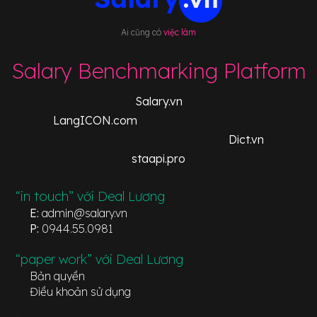
Ai cũng có
việc làm
Salary Benchmarking Platform
Salary.vn
LangICON.com
Dict.vn
staapi.pro
“in touch” với Deal Lương
E:
admin@salary.vn
P:
0944.55.0981
“paper work” với Deal Lương
Bản quyền
Điều khoản sử dụng