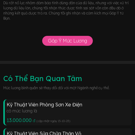
Dù rất nổ lực nhằm đảm bảo tính đúng đắn của dữ liệu, nhưng với việc xử trí
lượng dữ liệu lớn, chúng tôi nhận thức được tính sai sót vẫn còn đâu đó ở
những kết quả được trả ra. Chúng tôi ghi nhận và cảm kích mọi Góp Ý từ
Bạn.
Góp Ý Mức Lương
Có Thể Bạn Quan Tâm
Mức lương bình quân sẽ thay đổi đối với một Ngành nghề cụ thể.
Kỹ Thuật Viên Phòng Sơn Xe Điện
có mức lương là
13.000.000
đ
(cập nhật ngày 15-10-23
)
Kỹ Thuật Viên Sửa Chữa Thân Vỏ