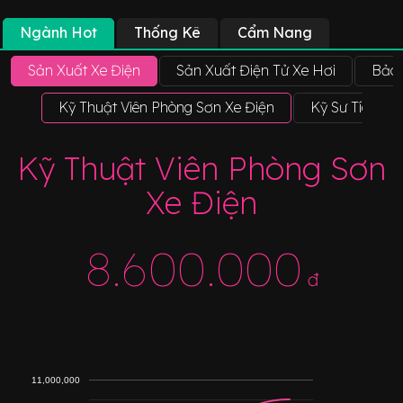
Ngành Hot
Thống Kê
Cẩm Nang
Sản Xuất Xe Điện
Sản Xuất Điện Tử Xe Hơi
Bảo 
Kỹ Thuật Viên Phòng Sơn Xe Điện
Kỹ Sư Tích Hợ
Kỹ Thuật Viên Phòng Sơn
Xe Điện
8.600.000
đ
11,000,000