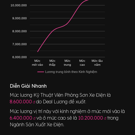
10,000,000
9,000,000
8,000,000
7,000,000
6,000,000
Mức
Mức
Mức
Mức
Mức lâu
mới vào
thấp
trung
cao
năm
Lương trung bình theo Kinh Nghiệm
Diễn Giải Nhanh
Mức lương
Kỹ Thuật Viên Phòng Sơn Xe Điện
là
8.600.000
do Deal Lương đề xuất.
đ
Mức lương vị trí này với kinh nghiệm ở mức mới vào là
6.400.000
và ở mức cao sẽ là
10.200.000
trong
đ
đ
Ngành
Sản Xuất Xe Điện
.