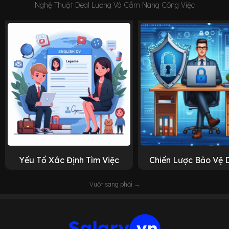
Nghệ Thuật Deal Lương Và Cẩm Nang Công Việc
Yếu Tố Xác Định Tìm Việc
Chiến Lược Bảo Vệ 
Vuốt sang phải →