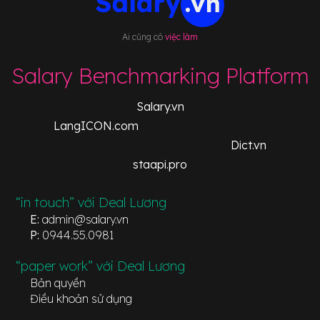
Ai cũng có
việc làm
Salary Benchmarking Platform
Salary.vn
LangICON.com
Dict.vn
staapi.pro
“in touch” với Deal Lương
E:
admin@salary.vn
P:
0944.55.0981
“paper work” với Deal Lương
Bản quyền
Điều khoản sử dụng