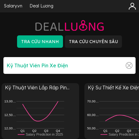
Salary.vn
Deal Lương
Kỹ Thuật Viên Lắp Ráp Pin...
Kỹ Sư Thiết Kế Xe Điệ
13,00…
70,00…
12,50…
60,00…
12,00…
50,00…
Q1
Q2
Q3
Q4
Q1
Q2
Q3
Salary Prediction in 2025
Salary Prediction in