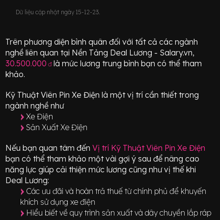
Dữ liệu cập nhật ngày 15-12-23.
Trên phương diện bình quân đối với tất cả các ngành
nghề liên quan tại Nền Tảng Deal Lương - Salary.vn,
30.500.000
là mức lương trung bình bạn có thể tham
đ
khảo.
Kỹ Thuật Viên Pin Xe Điện
là một vị trí
cần thiết
trong
ngành nghề như
Xe Điện
Sản Xuất Xe Điện
Nếu bạn quan tâm đến
Vị trí
Kỹ Thuật Viên Pin Xe Điện
bạn có thể tham khảo một vài gợi ý sau để nâng cao
năng lực giúp cải thiện mức lương cũng như vị thế khi
Deal Lương:
Các ưu đãi và hoàn trả thuế từ chính phủ để khuyến
khích sử dụng xe điện
Hiểu biết về quy trình sản xuất và dây chuyền lắp ráp