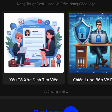
Nghệ Thuật Deal Lương Và Cẩm Nang Công Việc
Yếu Tố Xác Định Tìm Việc
Chiến Lược Bảo Vệ 
Vuốt sang phải →