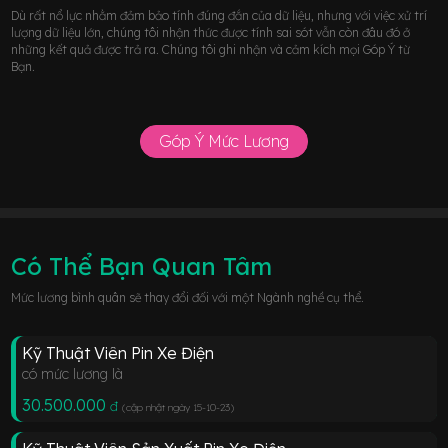
Dù rất nổ lực nhằm đảm bảo tính đúng đắn của dữ liệu, nhưng với việc xử trí
lượng dữ liệu lớn, chúng tôi nhận thức được tính sai sót vẫn còn đâu đó ở
những kết quả được trả ra. Chúng tôi ghi nhận và cảm kích mọi Góp Ý từ
Bạn.
Góp Ý Mức Lương
Có Thể Bạn Quan Tâm
Mức lương bình quân sẽ thay đổi đối với một Ngành nghề cụ thể.
Kỹ Thuật Viên Pin Xe Điện
có mức lương là
30.500.000
đ
(cập nhật ngày 15-10-23
)