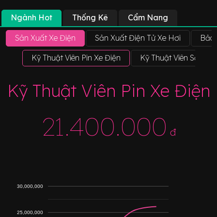
Ngành Hot
Thống Kê
Cẩm Nang
Sản Xuất Xe Điện
Sản Xuất Điện Tử Xe Hơi
Bảo 
Kỹ Thuật Viên Pin Xe Điện
Kỹ Thuật Viên Sản Xu
Kỹ Thuật Viên Pin Xe Điện
21.400.000
đ
30,000,000
25,000,000