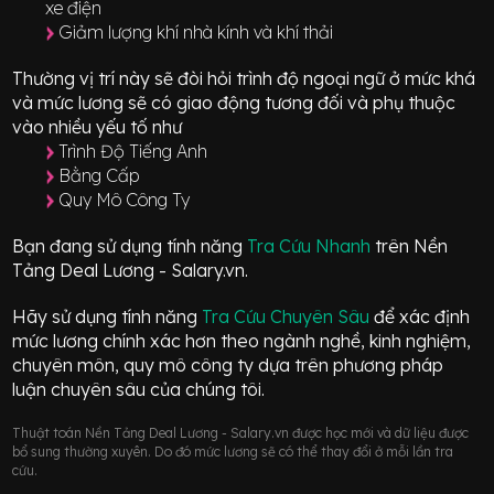
xe điện
Giảm lượng khí nhà kính và khí thải
Thường vị trí này sẽ đòi hỏi trình độ ngoại ngữ ở mức
khá
và mức lương sẽ có giao động
tương đối
và phụ thuộc
vào nhiều yếu tố như
Trình Độ Tiếng Anh
Bằng Cấp
Quy Mô Công Ty
Bạn đang sử dụng tính năng
Tra Cứu Nhanh
trên Nền
Tảng Deal Lương - Salary.vn.
Hãy sử dụng tính năng
Tra Cứu Chuyên Sâu
để xác định
mức lương chính xác hơn theo ngành nghề, kinh nghiệm,
chuyên môn, quy mô công ty dựa trên phương pháp
luận chuyên sâu của chúng tôi.
Thuật toán Nền Tảng Deal Lương - Salary.vn được học mới và dữ liệu được
bổ sung thường xuyên. Do đó mức lương sẽ có thể thay đổi ở mỗi lần tra
cứu.