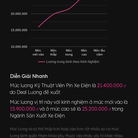
20,000,000
15,000,000
10,000,000
Mức
Mức
Mức
Mức
Mức lâu
mới vào
thấp
trung
cao
năm
Lương trung bình theo Kinh Nghiệm
Diễn Giải Nhanh
Mức lương
Kỹ Thuật Viên Pin Xe Điện
là
21.400.000
đ
do Deal Lương đề xuất.
Mức lương vị trí này với kinh nghiệm ở mức mới vào là
15.900.000
và ở mức cao sẽ là
25.200.000
trong
đ
đ
Ngành
Sản Xuất Xe Điện
.
Mức lương sẽ có thể thấp hơn hoặc cao hơn rất nhiều so với mức
lương bình quân tham khảo phụ thuộc vào nhiều yếu tố khác nhau.