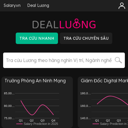
Salary.vn
Deal Lương
Trưởng Phòng An Ninh Mạng
Giám Đốc Digital Marke
85,00…
180,0…
80,00…
160,0…
75,00…
140,0…
Q1
Q2
Q3
Q4
Q1
Q2
Q3
Salary Prediction in 2025
Salary Prediction in