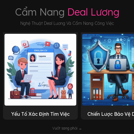
Cẩm Nang
Deal Lương
Nghệ Thuật Deal Lương Và Cẩm Nang Công Việc
Yếu Tố Xác Định Tìm Việc
Chiến Lược Bảo Vệ 
Vuốt sang phải →