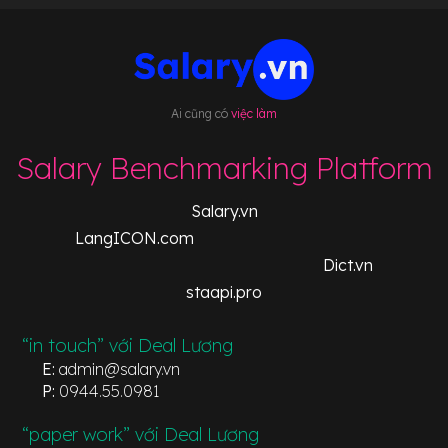
Ai cũng có
việc làm
Salary Benchmarking Platform
Salary.vn
LangICON.com
Dict.vn
staapi.pro
“in touch” với Deal Lương
E:
admin@salary.vn
P:
0944.55.0981
“paper work” với Deal Lương