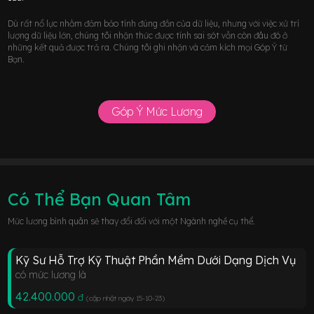
Dù rất nổ lực nhằm đảm bảo tính đúng đắn của dữ liệu, nhưng với việc xử trí
lượng dữ liệu lớn, chúng tôi nhận thức được tính sai sót vẫn còn đâu đó ở
những kết quả được trả ra. Chúng tôi ghi nhận và cảm kích mọi Góp Ý từ
Bạn.
Góp Ý Mức Lương
Có Thể Bạn Quan Tâm
Mức lương bình quân sẽ thay đổi đối với một Ngành nghề cụ thể.
Kỹ Sư Hỗ Trợ Kỹ Thuật Phần Mềm Dưới Dạng Dịch Vụ
có mức lương là
42.400.000
đ
(cập nhật ngày 15-10-23
)