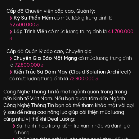
Cấp độ Chuyên viên cấp cao, Quản lý:
Kỹ Sư Phần Mềm
có mức lương trung bình là
52.600.000
đ
Lập Trình Viên
có mức lương trung bình là
41.700.000
đ
Cấp độ Quản lý cấp cao, Chuyên gia:
Chuyên Gia Bảo Mật Mạng
có mức lương trung bình
là
72.800.000
đ
Kiến Trúc Sư Đám Mây (Cloud Solution Architect)
có mức lương trung bình là
72.800.000
đ
Công Nghệ Thông Tin
là một ngành quan trọng trong
nền Kinh tế Việt Nam. Nếu bạn quan tâm đến Ngành
Công Nghệ Thông Tin
bạn có thể tham khảo một vài gợi
ý sau để nâng cao năng lực giúp cải thiện mức lương
cũng như vị thế khi Deal Lương:
Sự thành thạo trong kiểm tra xâm nhập và đánh giá
lỗ hổng