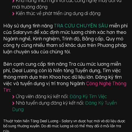
Khả năng thích nghi với các công nghệ thay đổi và
môi trường động
Kiến thức về phát triển ứng dụng di động
Hãy sử dụng tính năng
TRA CỨU CHUYÊN SÂU
miễn phí
của Salary.vn để xác định mức lương chính xác hơn theo
Ngành nghề, Kinh nghiệm, Trình độ, Bằng cấp, Quy mô
công ty cùng nhiều tham số khác dựa trên Phương pháp
luận chuyên sâu của chúng tôi.
Bên cạnh cung cấp tính năng Tra cứu mức lương miễn
phí, Deal Lương còn là Nền tảng Tuyển dụng, Tìm việc
thông minh dựa trên Khoa học dữ liệu lớn.
Đăng ký tìm
việc và tuyển dụng vị trí
trong Ngành
Công Nghệ Thông
Tin
:
Ứng viên đăng ký kết nối:
Đăng Ký Tìm Việc
Nhà tuyển dụng đăng ký kết nối:
Đăng Ký Tuyển
Dụng
Thuật toán Nền Tảng Deal Lương - Salary.vn được học mới và dữ liệu được
bổ sung thường xuyên. Do đó mức lương sẽ có thể thay đổi ở mỗi lần tra
cứu.