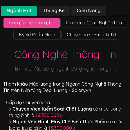
Ngành Hot
Thống Kê
Cẩm Nang
Công Nghệ Thông Tin
Gia Công Công Nghệ Thông Ti
Kỹ Sư Phần Mềm
Chuyên Viên Phân Tích Dữ Liệu
Công Nghệ Thông Tin
tìm hiểu Mức lương Ngành
Công Nghệ Thông Tin
Tham khảo
Mức lương
trong Ngành
Công Nghệ Thông
Tin
trên Nền tảng Deal Lương - Salary.vn
Cấp độ Chuyên viên:
Chuyên Viên Kiểm Soát Chất Lượng
có mức lương
trung bình là
18.300.000
đ
Người Vận Hành Máy Chế Biến Thực Phẩm
có mức
lương trung bình là
13.300.000
đ