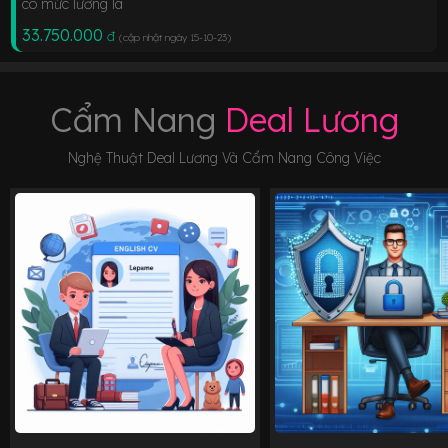
có mức lương là
33.750.000
đ
(cập nhật ngày 15-10-23
)
Cẩm Nang
Deal Lương
Nghệ Thuật Deal Lương Và Cẩm Nang Công Việc