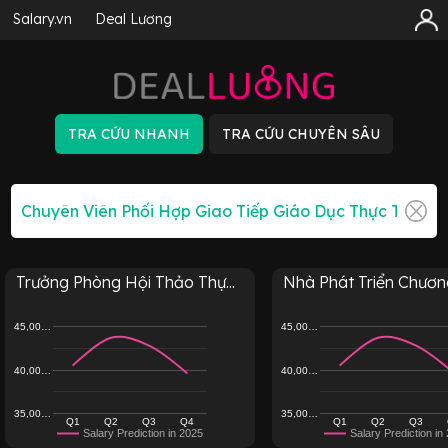
Salary.vn
Deal Lương
Trưởng Phòng Hội Thảo Thự...
Nhà Phát Triển Chương 
45,00…
45,00…
40,00…
40,00…
35,00…
35,00…
Q1
Q2
Q3
Q4
Q1
Q2
Q3
Salary Prediction in 2025
Salary Prediction in