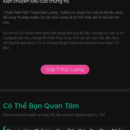
luận chuyên sâu của chúng tôi.
Thuật toán Nền Tảng Deal Lương - Salary.vn được học mới và dữ liệu được
bổ sung thường xuyên. Do đó mức lương sẽ có thể thay đổi ở mỗi lần tra
cứu.
Dù rất nổ lực nhằm đảm bảo tính đúng đắn của dữ liệu, nhưng với việc xử trí
lượng dữ liệu lớn, chúng tôi nhận thức được tính sai sót vẫn còn đâu đó ở
những kết quả được trả ra. Chúng tôi ghi nhận và cảm kích mọi Góp Ý từ
Bạn.
Góp Ý Mức Lương
Có Thể Bạn Quan Tâm
Mức lương bình quân sẽ thay đổi đối với một Ngành nghề cụ thể.