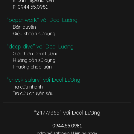
E:
admin@salary.vn
P:
0944.55.0981
“paper work” với Deal Lương
Bản quyền
Điều khoản sử dụng
“deep dive” với Deal Lương
Giới thiệu Deal Lương
Hướng dẫn sử dụng
Phương pháp luận
“check salary” với Deal Lương
Tra cứu nhanh
Tra cứu chuyên sâu
“24/7/365” với Deal Lương
0944.55.0981
admin@salary.vn |
Liên hệ ngay