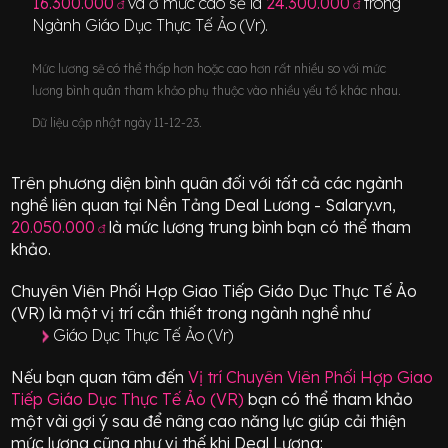
16.300.000
và ở mức cao sẽ là
24.300.000
trong
đ
đ
Ngành
Giáo Dục Thực Tế Ảo (Vr)
.
Mức lương sẽ có thể thấp hơn hoặc cao hơn rất nhiều so với mức
lương bình quân tham khảo phụ thuộc vào nhiều yếu tố khác nhau.
Dữ liệu cập nhật ngày 11-12-23.
Trên phương diện bình quân đối với tất cả các ngành
nghề liên quan tại Nền Tảng Deal Lương - Salary.vn,
20.050.000
là mức lương trung bình bạn có thể tham
đ
khảo.
Chuyên Viên Phối Hợp Giao Tiếp Giáo Dục Thực Tế Ảo
(VR)
là một vị trí
cần thiết
trong ngành nghề như
Giáo Dục Thực Tế Ảo (Vr)
Nếu bạn quan tâm đến
Vị trí
Chuyên Viên Phối Hợp Giao
Tiếp Giáo Dục Thực Tế Ảo (VR)
bạn có thể tham khảo
một vài gợi ý sau để nâng cao năng lực giúp cải thiện
mức lương cũng như vị thế khi Deal Lương: