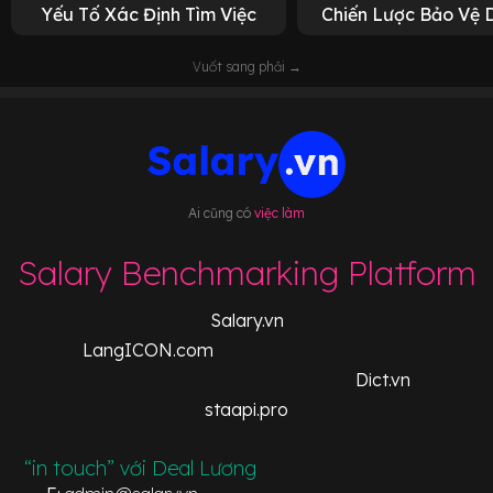
Yếu Tố Xác Định Tìm Việc
Chiến Lược Bảo Vệ 
Vuốt sang phải →
Ai cũng có
việc làm
Salary Benchmarking Platform
Salary.vn
LangICON.com
Dict.vn
staapi.pro
“in touch” với Deal Lương