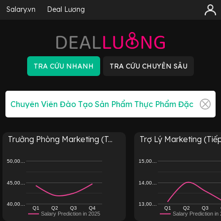
Salary.vn
Deal Lương
Trưởng Phòng Marketing (T...
Trợ Lý Marketing (Tiếp 
50,00…
15,00…
45,00…
14,00…
40,00…
13,00…
Q1
Q2
Q3
Q4
Q1
Q2
Q3
Salary Prediction in 2025
Salary Prediction in