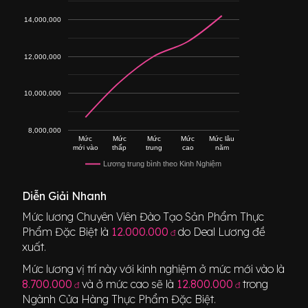
14,000,000
12,000,000
10,000,000
8,000,000
Mức
Mức
Mức
Mức
Mức lâu
mới vào
thấp
trung
cao
năm
Lương trung bình theo Kinh Nghiệm
Diễn Giải Nhanh
Mức lương
Chuyên Viên Đào Tạo Sản Phẩm Thực
Phẩm Đặc Biệt
là
12.000.000
do Deal Lương đề
đ
xuất.
Mức lương vị trí này với kinh nghiệm ở mức mới vào là
8.700.000
và ở mức cao sẽ là
12.800.000
trong
đ
đ
Ngành
Cửa Hàng Thực Phẩm Đặc Biệt
.