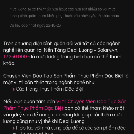
Mức lương sẽ có thể thấp hơn hoặc cao hơn rất nhiều so với mức
lương bình quân tham khảo phụ thuộc vào nhiều yếu tố khác nhau.
Dữ liệu cập nhật ngày 22-10-23.
Trên phương diện bình quân đối với tất cả các ngành
nghề liên quan tại Nền Tảng Deal Lương - Salary.vn,
17.250.000
là mức lương trung bình bạn có thể tham
đ
khảo.
Chuyên Viên Đào Tạo Sản Phẩm Thực Phẩm Đặc Biệt
là
một vị trí
cần thiết
trong ngành nghề như
Cửa Hàng Thực Phẩm Đặc Biệt
Nếu bạn quan tâm đến
Vị trí
Chuyên Viên Đào Tạo Sản
Phẩm Thực Phẩm Đặc Biệt
bạn có thể tham khảo một
vài gợi ý sau để nâng cao năng lực giúp cải thiện mức
lương cũng như vị thế khi Deal Lương:
Hợp tác với nhà cung cấp để có các sản phẩm độc