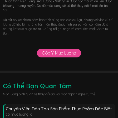
Thuật toán Nền Tảng Deal Lương - Salary.vn được học mới và dữ liệu được
bổ sung thường xuyên. Do đó mức lương sẽ có thể thay đổi ở mỗi lần tra
cứu.
Dù rất nổ lực nhằm đảm bảo tính đúng đắn của dữ liệu, nhưng với việc xử trí
lượng dữ liệu lớn, chúng tôi nhận thức được tính sai sót vẫn còn đâu đó ở
những kết quả được trả ra. Chúng tôi ghi nhận và cảm kích mọi Góp Ý từ
Bạn.
Góp Ý Mức Lương
Có Thể Bạn Quan Tâm
Mức lương bình quân sẽ thay đổi đối với một Ngành nghề cụ thể.
Chuyên Viên Đào Tạo Sản Phẩm Thực Phẩm Đặc Biệt
có mức lương là