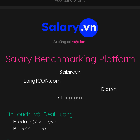
Vuốt sang phải →
Ai cũng có
việc làm
Salary Benchmarking Platform
Salary.vn
LangICON.com
Dict.vn
staapi.pro
“in touch” với Deal Lương
E:
admin@salary.vn
P:
0944.55.0981