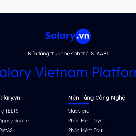
Nền tảng thuộc hệ sinh thái STAAPI
alary Vietnam Platfo
alary.vn
Nền Tảng Công Nghệ
ng IELTS
Staapi.pro
 Apple/Google
Phần Mềm Gym
TestAS
Phần Mềm Edu