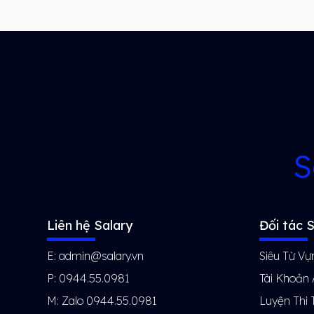
S
Liên hệ Salary
Đối tác S
E: admin@salary.vn
Siêu Từ Vự
P: 0944.55.0981
Tài Khoản
M: Zalo 0944.55.0981
Luyện Thi 