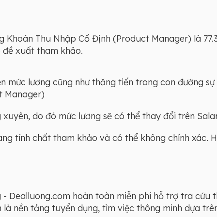
Khoán Thu Nhập Cố Định (Product Manager) là 77.350
ợp đề xuất tham khảo.
iện mức lương cũng như thăng tiến trong con đường sự
t Manager)
xuyên, do đó mức lương sẽ có thể thay đổi trên Salar
mang tính chất tham khảo và có thể không chính xác. 
- Dealluong.com hoàn toàn miễn phí hỗ trợ tra cứu 
à nền tảng tuyển dụng, tìm việc thông minh dựa trên 