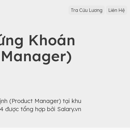
Tra Cứu Lương
Liên Hệ
ứng Khoán
 Manager)
nh (Product Manager) tại khu
4 được tổng hợp bởi Salary.vn