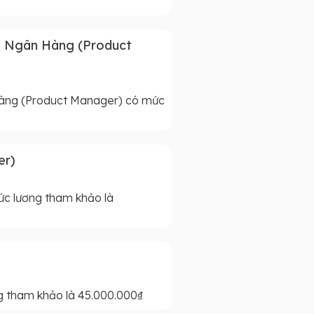
) Ngân Hàng (Product
àng (Product Manager) có mức
er)
c lương tham khảo là
 tham khảo là 45.000.000₫