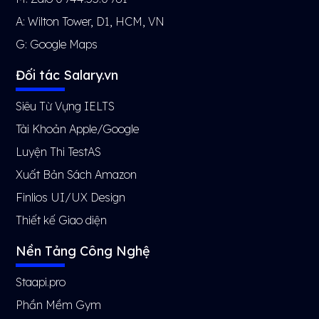
A: Wilton Tower, D1, HCM, VN
G:
Google Maps
Đối tác Salary.vn
Siêu Từ Vựng IELTS
Tài Khoản Apple/Google
Luyện Thi TestAS
Xuất Bản Sách Amazon
Finlios UI/UX Design
Thiết kế Giao diện
Nền Tảng Công Nghệ
Staapi.pro
Phần Mềm Gym