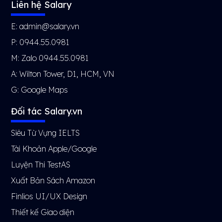
Liên hệ Salary
E: admin@salary.vn
P: 0944.55.0981
M: Zalo 0944.55.0981
A: Wilton Tower, D1, HCM, VN
G:
Google Maps
Đối tác Salary.vn
Siêu Từ Vựng IELTS
Tài Khoản Apple/Google
Luyện Thi TestAS
Xuất Bản Sách Amazon
Finlios UI/UX Design
Thiết kế Giao diện