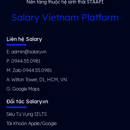
Nền tảng thuộc hệ sinh thái STAAPI
Salary Vietnam Platform
Liên hệ Salary
E: admin@salary.vn
P: 0944.55.0981
M: Zalo 0944.55.0981
A: Wilton Tower, D1, HCM, VN
G:
Google Maps
Đối tác Salary.vn
Siêu Từ Vựng IELTS
Tài Khoản Apple/Google