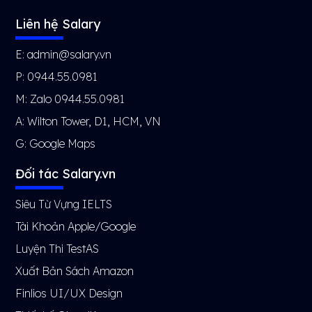
Liên hệ Salary
E: admin@salary.vn
P: 0944.55.0981
M: Zalo 0944.55.0981
A: Wilton Tower, D1, HCM, VN
G:
Google Maps
Đối tác Salary.vn
Siêu Từ Vựng IELTS
Tài Khoản Apple/Google
Luyện Thi TestAS
Xuất Bản Sách Amazon
Finlios UI/UX Design