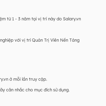
 từ 1 - 3 năm tại vị trí này do Salary.vn
nghiệp với vị trí Quản Trị Viên Nền Tảng
y.vn ở mỗi lần truy cập.
Hãy cân nhắc cho mục đích sử dụng.