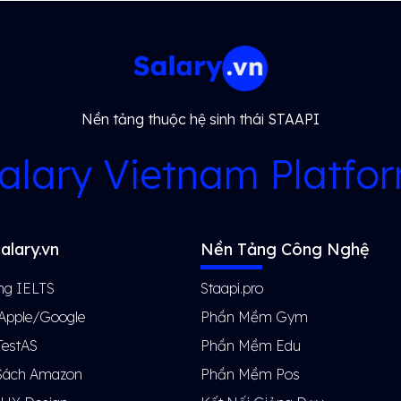
Nền tảng thuộc hệ sinh thái STAAPI
alary Vietnam Platfo
alary.vn
Nền Tảng Công Nghệ
ng IELTS
Staapi.pro
 Apple/Google
Phần Mềm Gym
TestAS
Phần Mềm Edu
Sách Amazon
Phần Mềm Pos