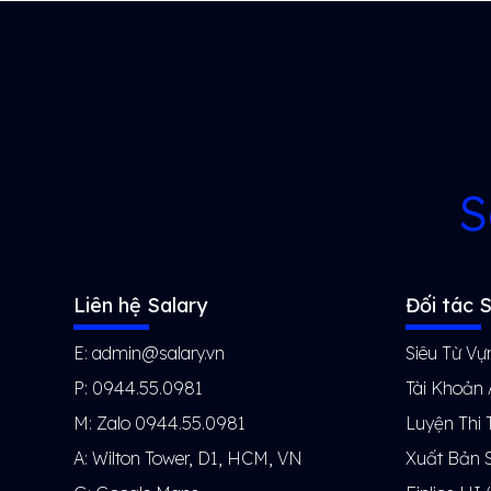
S
Liên hệ Salary
Đối tác S
E: admin@salary.vn
Siêu Từ Vự
P: 0944.55.0981
Tài Khoản
M: Zalo 0944.55.0981
Luyện Thi 
A: Wilton Tower, D1, HCM, VN
Xuất Bản 