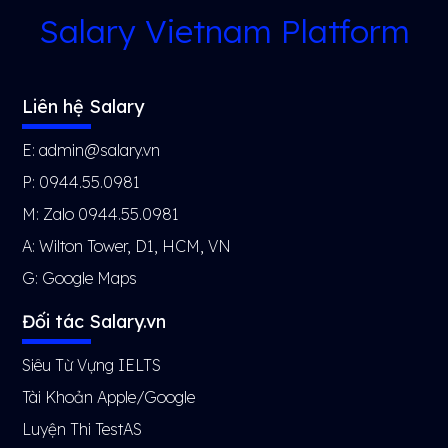
Salary Vietnam Platform
Liên hệ Salary
E: admin@salary.vn
P: 0944.55.0981
M: Zalo 0944.55.0981
A: Wilton Tower, D1, HCM, VN
G:
Google Maps
Đối tác Salary.vn
Siêu Từ Vựng IELTS
Tài Khoản Apple/Google
Luyện Thi TestAS