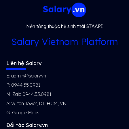
Nền tảng thuộc hệ sinh thái STAAPI
Salary Vietnam Platform
Liên hệ Salary
E: admin@salary.vn
P: 0944.55.0981
M: Zalo 0944.55.0981
A: Wilton Tower, D1, HCM, VN
G:
Google Maps
Đối tác Salary.vn