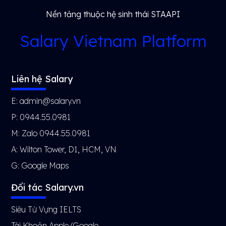
Nền tảng thuộc hệ sinh thái STAAPI
Salary Vietnam Platform
Liên hệ Salary
E: admin@salary.vn
P: 0944.55.0981
M: Zalo 0944.55.0981
A: Wilton Tower, D1, HCM, VN
G:
Google Maps
Đối tác Salary.vn
Siêu Từ Vựng IELTS
Tài Khoản Apple/Google