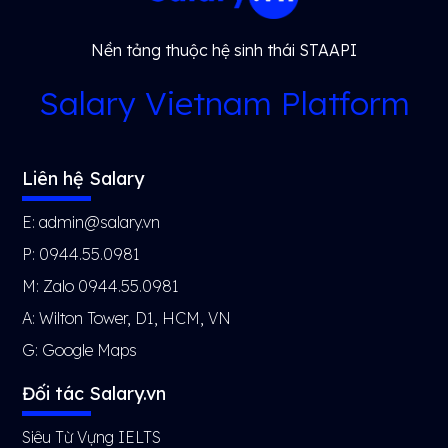
Nền tảng thuộc hệ sinh thái STAAPI
Salary Vietnam Platform
Liên hệ Salary
E: admin@salary.vn
P: 0944.55.0981
M: Zalo 0944.55.0981
A: Wilton Tower, D1, HCM, VN
G:
Google Maps
Đối tác Salary.vn
Siêu Từ Vựng IELTS