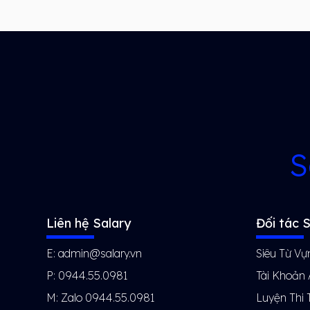
S
Liên hệ Salary
Đối tác S
E: admin@salary.vn
Siêu Từ Vự
P: 0944.55.0981
Tài Khoản
M: Zalo 0944.55.0981
Luyện Thi 