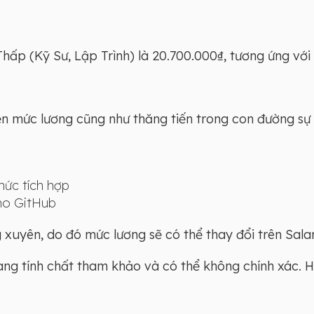
p (Kỹ Sư, Lập Trình) là 20.700.000₫, tương ứng với ki
iện mức lương cũng như thăng tiến trong con đường sự 
hức tích hợp
ho GitHub
xuyên, do đó mức lương sẽ có thể thay đổi trên Salar
mang tính chất tham khảo và có thể không chính xác. 