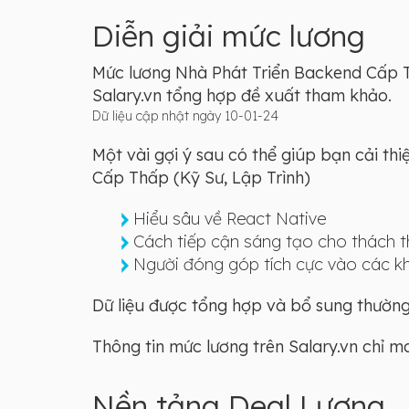
Diễn giải mức lương
Mức lương Nhà Phát Triển Backend Cấp Thấ
Salary.vn tổng hợp đề xuất tham khảo.
Dữ liệu cập nhật ngày 10-01-24
Một vài gợi ý sau có thể giúp bạn cải th
Cấp Thấp (Kỹ Sư, Lập Trình)
Hiểu sâu về React Native
Cách tiếp cận sáng tạo cho thách t
Người đóng góp tích cực vào các k
Dữ liệu được tổng hợp và bổ sung thường 
Thông tin mức lương trên Salary.vn chỉ 
Nền tảng Deal Lương