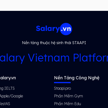
Nền tảng thuộc hệ sinh thái STAAPI
alary Vietnam Platfo
alary.vn
Nền Tảng Công Nghệ
ng IELTS
Staapi.pro
 Apple/Google
Phần Mềm Gym
TestAS
Phần Mềm Edu