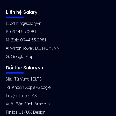
Liên hệ Salary
E: admin@salary.vn
P: 0944.55.0981
M: Zalo 0944.55.0981
A: Wilton Tower, D1, HCM, VN
G:
Google Maps
Đối tác Salary.vn
Siêu Từ Vựng IELTS
Tài Khoản Apple/Google
Luyện Thi TestAS
Xuất Bản Sách Amazon
Finlios UI/UX Design