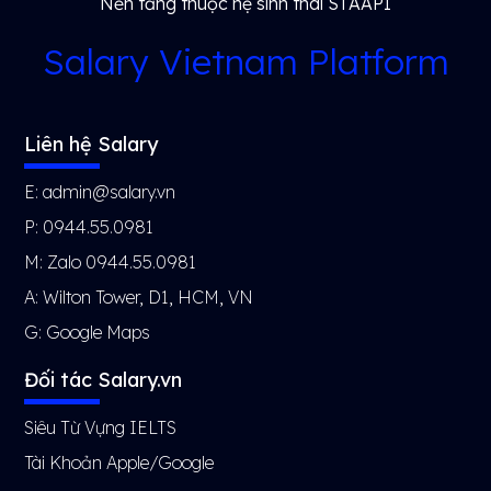
Nền tảng thuộc hệ sinh thái STAAPI
Salary Vietnam Platform
Liên hệ Salary
E: admin@salary.vn
P: 0944.55.0981
M: Zalo 0944.55.0981
A: Wilton Tower, D1, HCM, VN
G:
Google Maps
Đối tác Salary.vn
Siêu Từ Vựng IELTS
Tài Khoản Apple/Google