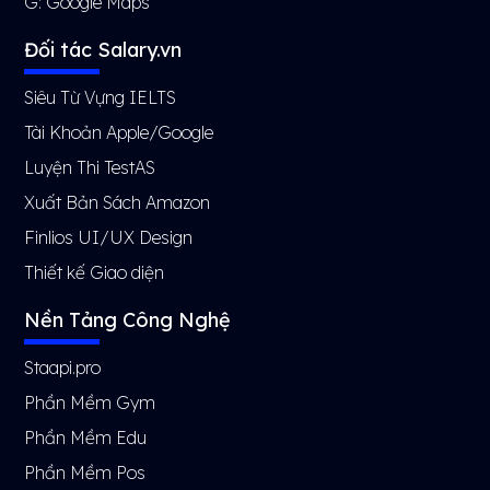
G:
Google Maps
Đối tác Salary.vn
Siêu Từ Vựng IELTS
Tài Khoản Apple/Google
Luyện Thi TestAS
Xuất Bản Sách Amazon
Finlios UI/UX Design
Thiết kế Giao diện
Nền Tảng Công Nghệ
Staapi.pro
Phần Mềm Gym
Phần Mềm Edu
Phần Mềm Pos