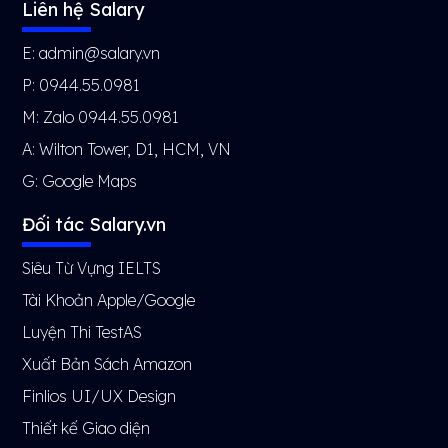
Liên hệ Salary
E: admin@salary.vn
P: 0944.55.0981
M: Zalo 0944.55.0981
A: Wilton Tower, D1, HCM, VN
G:
Google Maps
Đối tác Salary.vn
Siêu Từ Vựng IELTS
Tài Khoản Apple/Google
Luyện Thi TestAS
Xuất Bản Sách Amazon
Finlios UI/UX Design
Thiết kế Giao diện