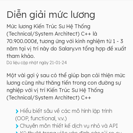
Diễn giải mức lương
Mức lương Kiến Trúc Sư Hệ Thống
(Technical/System Architect) C++ là
70.900.000₫, tương ứng với kinh nghiệm từ 1 - 3
năm tại vị trí này do Salary.vn tổng hợp đề xuất
tham khảo.
Dữ liệu cập nhật ngày 21-01-24
Một vài gợi ý sau có thể giúp bạn cải thiện mức
lương cũng như thăng tiến trong con đường sự
nghiệp với vị trí Kiến Trúc Sư Hệ Thống
(Technical/System Architect) C++
Hiểu biết sâu về các mô hình lập trình
(OOP, functional, v.v.)
Chuyên môn thiết kế dịch vụ nhỏ và API