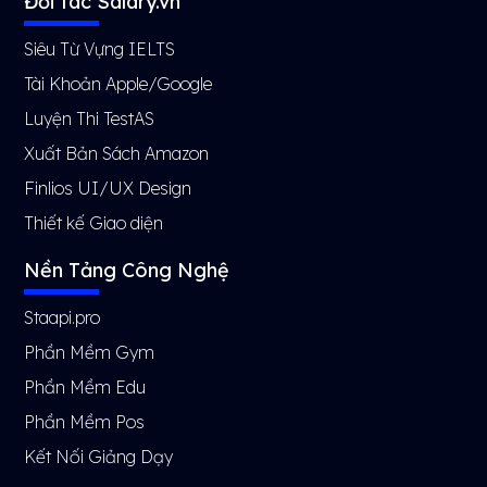
Đối tác Salary.vn
Siêu Từ Vựng IELTS
Tài Khoản Apple/Google
Luyện Thi TestAS
Xuất Bản Sách Amazon
Finlios UI/UX Design
Thiết kế Giao diện
Nền Tảng Công Nghệ
Staapi.pro
Phần Mềm Gym
Phần Mềm Edu
Phần Mềm Pos
Kết Nối Giảng Dạy