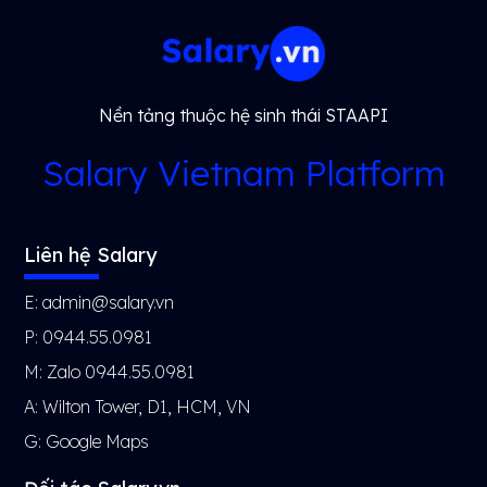
Nền tảng thuộc hệ sinh thái STAAPI
Salary Vietnam Platform
Liên hệ Salary
E: admin@salary.vn
P: 0944.55.0981
M: Zalo 0944.55.0981
A: Wilton Tower, D1, HCM, VN
G:
Google Maps