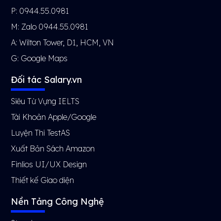
P: 0944.55.0981
M: Zalo 0944.55.0981
A: Wilton Tower, D1, HCM, VN
G:
Google Maps
Đối tác Salary.vn
Siêu Từ Vựng IELTS
Tài Khoản Apple/Google
Luyện Thi TestAS
Xuất Bản Sách Amazon
Finlios UI/UX Design
Thiết kế Giao diện
Nền Tảng Công Nghệ