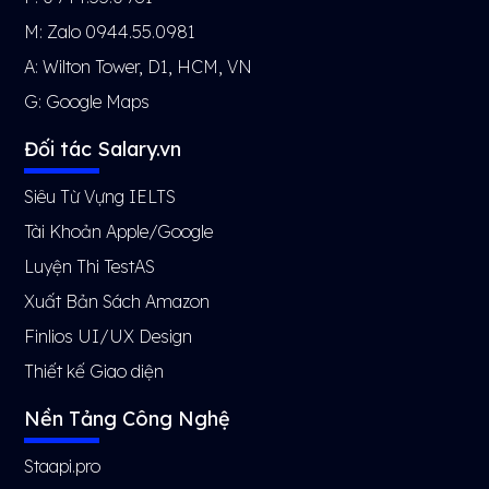
M: Zalo 0944.55.0981
A: Wilton Tower, D1, HCM, VN
G:
Google Maps
Đối tác Salary.vn
Siêu Từ Vựng IELTS
Tài Khoản Apple/Google
Luyện Thi TestAS
Xuất Bản Sách Amazon
Finlios UI/UX Design
Thiết kế Giao diện
Nền Tảng Công Nghệ
Staapi.pro