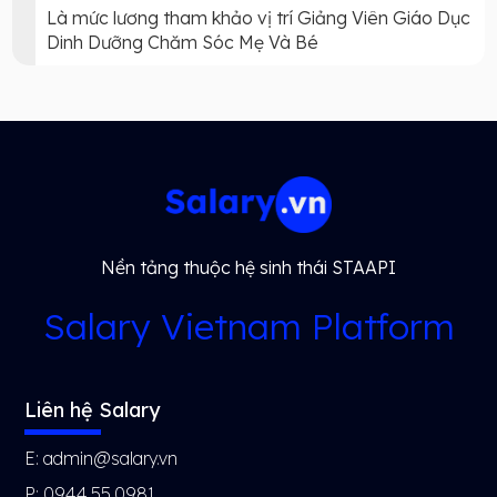
Là mức lương tham khảo vị trí Giảng Viên Giáo Dục
Dinh Dưỡng Chăm Sóc Mẹ Và Bé
Nền tảng thuộc hệ sinh thái STAAPI
Salary Vietnam Platform
Liên hệ Salary
E: admin@salary.vn
P: 0944.55.0981