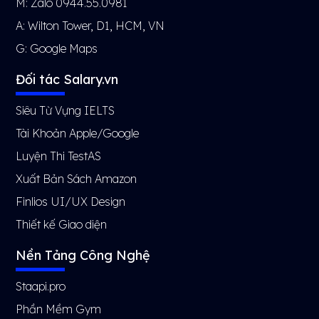
M: Zalo 0944.55.0981
A: Wilton Tower, D1, HCM, VN
G:
Google Maps
Đối tác Salary.vn
Siêu Từ Vựng IELTS
Tài Khoản Apple/Google
Luyện Thi TestAS
Xuất Bản Sách Amazon
Finlios UI/UX Design
Thiết kế Giao diện
Nền Tảng Công Nghệ
Staapi.pro
Phần Mềm Gym