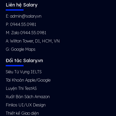
Liên hệ Salary
E: admin@salary.vn
P: 0944.55.0981
M: Zalo 0944.55.0981
A: Wilton Tower, D1, HCM, VN
G:
Google Maps
Đối tác Salary.vn
Siêu Từ Vựng IELTS
Tài Khoản Apple/Google
Luyện Thi TestAS
Xuất Bản Sách Amazon
Finlios UI/UX Design
Thiết kế Giao diện