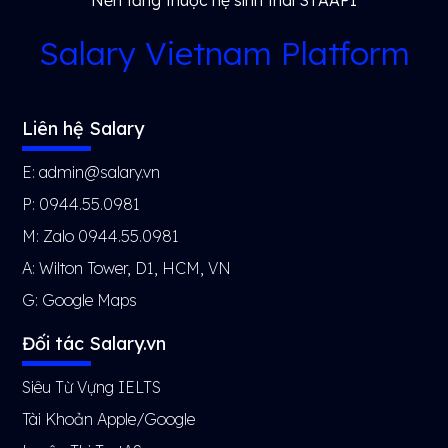
Salary Vietnam Platform
Liên hệ Salary
E: admin@salary.vn
P: 0944.55.0981
M: Zalo 0944.55.0981
A: Wilton Tower, D1, HCM, VN
G:
Google Maps
Đối tác Salary.vn
Siêu Từ Vựng IELTS
Tài Khoản Apple/Google