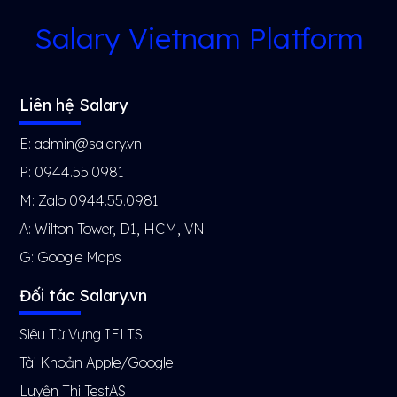
Salary Vietnam Platform
Liên hệ Salary
E: admin@salary.vn
P: 0944.55.0981
M: Zalo 0944.55.0981
A: Wilton Tower, D1, HCM, VN
G:
Google Maps
Đối tác Salary.vn
Siêu Từ Vựng IELTS
Tài Khoản Apple/Google
Luyện Thi TestAS