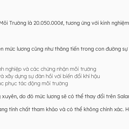
i Trường là 20.050.000₫, tương ứng với kinh nghiệm từ
iện mức lương cũng như thăng tiến trong con đường sự 
nh nghiệp và các chứng nhận môi trường
và xây dựng sự đàn hồi với biến đổi khí hậu
hắc phục tác động môi trường
xuyên, do đó mức lương sẽ có thể thay đổi trên Salar
mang tính chất tham khảo và có thể không chính xác. 