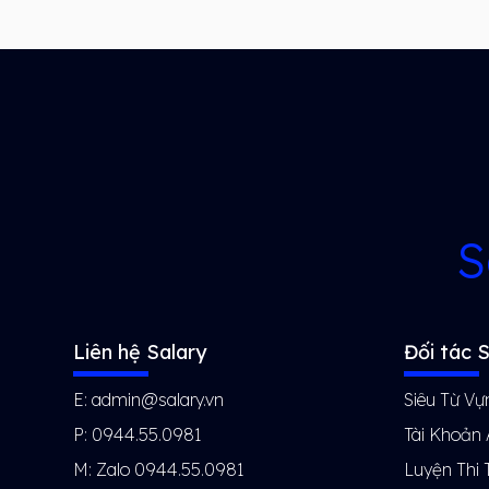
S
Liên hệ Salary
Đối tác S
E: admin@salary.vn
Siêu Từ Vự
P: 0944.55.0981
Tài Khoản
M: Zalo 0944.55.0981
Luyện Thi 