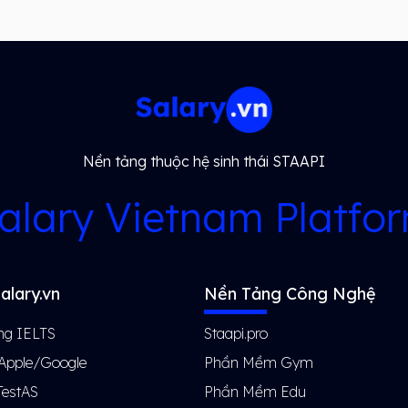
Nền tảng thuộc hệ sinh thái STAAPI
alary Vietnam Platfo
alary.vn
Nền Tảng Công Nghệ
ng IELTS
Staapi.pro
 Apple/Google
Phần Mềm Gym
TestAS
Phần Mềm Edu