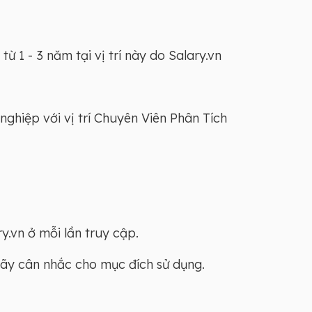
 1 - 3 năm tại vị trí này do Salary.vn
nghiệp với vị trí Chuyên Viên Phân Tích
y.vn ở mỗi lần truy cập.
Hãy cân nhắc cho mục đích sử dụng.