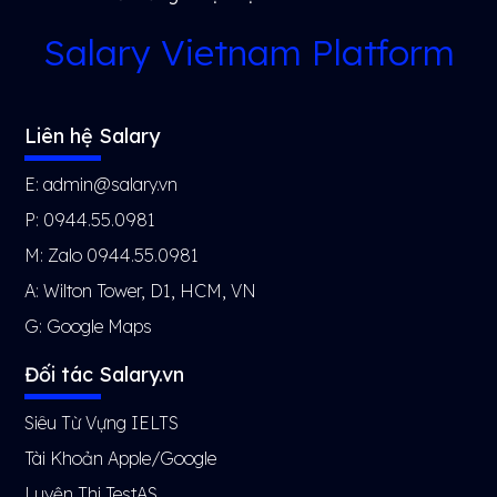
Salary Vietnam Platform
Liên hệ Salary
E: admin@salary.vn
P: 0944.55.0981
M: Zalo 0944.55.0981
A: Wilton Tower, D1, HCM, VN
G:
Google Maps
Đối tác Salary.vn
Siêu Từ Vựng IELTS
Tài Khoản Apple/Google
Luyện Thi TestAS