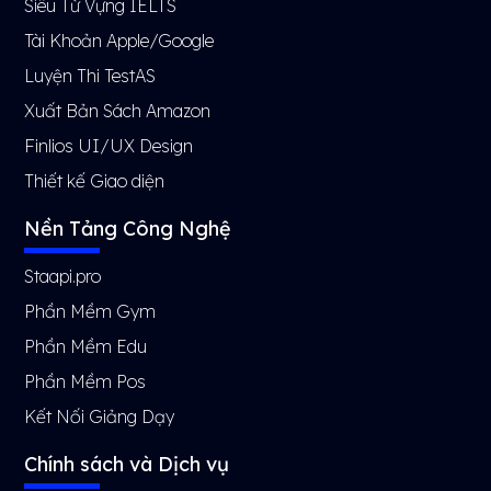
Siêu Từ Vựng IELTS
Tài Khoản Apple/Google
Luyện Thi TestAS
Xuất Bản Sách Amazon
Finlios UI/UX Design
Thiết kế Giao diện
Nền Tảng Công Nghệ
Staapi.pro
Phần Mềm Gym
Phần Mềm Edu
Phần Mềm Pos
Kết Nối Giảng Dạy
Chính sách và Dịch vụ