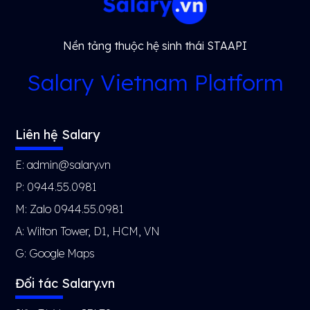
Nền tảng thuộc hệ sinh thái STAAPI
Salary Vietnam Platform
Liên hệ Salary
E: admin@salary.vn
P: 0944.55.0981
M: Zalo 0944.55.0981
A: Wilton Tower, D1, HCM, VN
G:
Google Maps
Đối tác Salary.vn